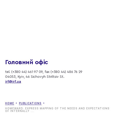
Головний офіс
tel. (+380 44) 461 97 09, fax (+380 44) 486 76 29
04053, Kyiv, 46 Sichovyh Striltsiv St.
irf@irf.ua
HOME
PUBLICATIONS
HOMEWARD: EXPRESS MAPPING OF THE NEEDS AND EXPECTATIONS
OF INTERNALLY ...