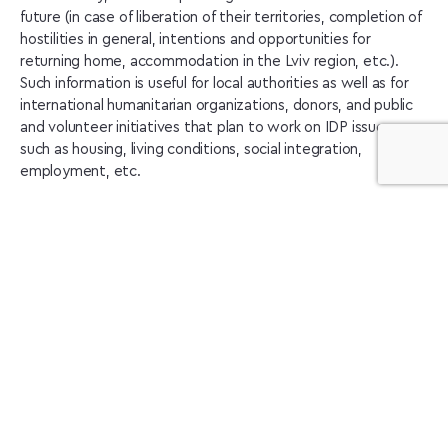
future (in case of liberation of their territories, completion of
hostilities in general, intentions and opportunities for
returning home, accommodation in the Lviv region, etc.).
Such information is useful for local authorities as well as for
international humanitarian organizations, donors, and public
and volunteer initiatives that plan to work on IDP issues,
such as housing, living conditions, social integration,
employment, etc.
This policy brief contains the results of a study of the needs
and plans of internally displaced persons in Lviv oblast. The
document presents a general description of the profile of
IDPs in Lviv region; it describes the main needs of IDPs, in
particular, the provision of housing, humanitarian and financial
support, the satisfaction of special needs, professional life,
business and social activity of IDPs, as well as planning for
the future. It also presents the recommendations for target
audiences.
Read the research