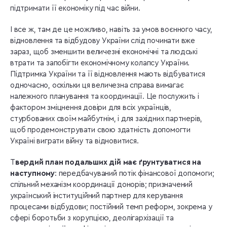
підтримати її економіку під час війни.
І все ж, там де це можливо, навіть за умов воєнного часу,
відновлення та відбудову України слід починати вже
зараз, щоб зменшити величезні економічні та людські
втрати та запобігти економічному колапсу України.
Підтримка України та її відновлення мають відбуватися
одночасно, оскільки ця величезна справа вимагає
належного планування та координації. Це послужить і
фактором зміцнення довіри для всіх українців,
стурбованих своїм майбутнім, і для західних партнерів,
щоб продемонструвати свою здатність допомогти
Україні виграти війну та відновитися.
Т
вердий план подальших дій має ґрунтуватися на
наступному
: передбачуваний потік фінансової допомоги;
спільний механізм координації донорів; призначений
український інституційний партнер для керування
процесами відбудови; постійний темп реформ, зокрема у
сфері боротьби з корупцією, деолігархізації та