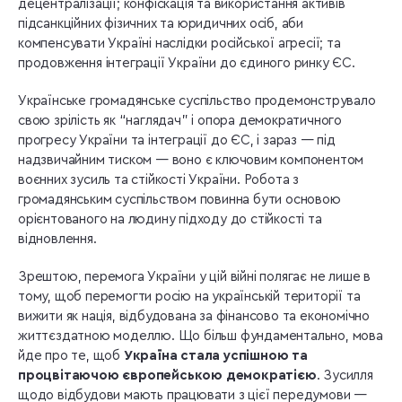
децентралізації; конфіскація та використання активів
підсанкційних фізичних та юридичних осіб, аби
компенсувати Україні наслідки російської агресії; та
продовження інтеграції України до єдиного ринку ЄС.
Українське громадянське суспільство продемонструвало
свою зрілість як “наглядач” і опора демократичного
прогресу України та інтеграції до ЄС, і зараз — під
надзвичайним тиском — воно є ключовим компонентом
воєнних зусиль та стійкості України. Робота з
громадянським суспільством повинна бути основою
орієнтованого на людину підходу до стійкості та
відновлення.
Зрештою, перемога України у цій війні полягає не лише в
тому, щоб перемогти росію на українській території та
вижити як нація, відбудована за фінансово та економічно
життєздатною моделлю. Що більш фундаментально, мова
йде про те, щоб
Україна стала успішною та
процвітаючою європейською демократією
. Зусилля
щодо відбудови мають працювати з цієї передумови —