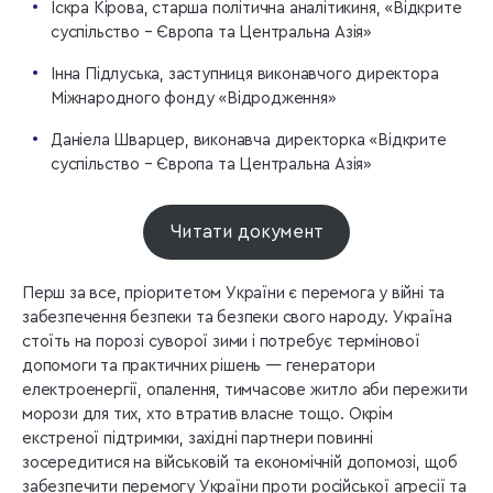
Іскра Кірова, старша політична аналітикиня, «Відкрите
суспільство – Європа та Центральна Азія»
Інна Підлуська, заступниця виконавчого директора
Міжнародного фонду «Відродження»
Даніела Шварцер, виконавча директорка «Відкрите
суспільство – Європа та Центральна Азія»
Читати документ
Перш за все, пріоритетом України є перемога у війні та
забезпечення безпеки та безпеки свого народу. Україна
стоїть на порозі суворої зими і потребує термінової
допомоги та практичних рішень — генератори
електроенергії, опалення, тимчасове житло аби пережити
морози для тих, хто втратив власне тощо. Окрім
екстреної підтримки, західні партнери повинні
зосередитися на військовій та економічній допомозі, щоб
забезпечити перемогу України проти російської агресії та