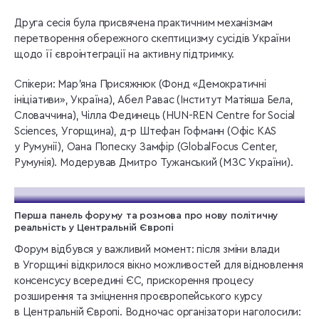
Друга сесія була присвячена практичним механізмам
перетворення обережного скептицизму сусідів України
щодо її євроінтеграції на активну підтримку.
Спікери: Мар’яна Присяжнюк (Фонд «Демократичні
ініціативи», Україна), Абел Равас (Інститут Матіяша Бела,
Словаччина), Чілла Фединець (HUN-REN Centre for Social
Sciences, Угорщина), д-р Штефан Гофманн (Офіс KAS
у Румунії), Оана Попеску Замфір (GlobalFocus Center,
Румунія). Модерував Дмитро Тужанський (МЗС України).
Перша панель форуму та розмова про нову політичну
реальність у Центральній Європі
Форум відбувся у важливий момент: після зміни влади
в Угорщині відкрилося вікно можливостей для відновлення
консенсусу всередині ЄС, прискорення процесу
розширення та зміцнення проєвропейського курсу
в Центральній Європі. Водночас організатори наголосили: