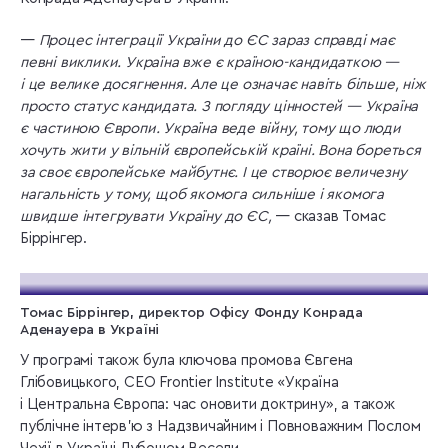
—
Процес інтеграції України до ЄС зараз справді має
певні виклики. Україна вже є країною-кандидаткою —
і це велике досягнення. Але це означає навіть більше, ніж
просто статус кандидата. З погляду цінностей — Україна
є частиною Європи. Україна веде війну, тому що люди
хочуть жити у вільній європейській країні. Вона бореться
за своє європейське майбутнє. І це створює величезну
нагальність у тому, щоб якомога сильніше і якомога
швидше інтегрувати Україну до ЄС,
— сказав Томас
Біррінгер.
Томас Біррінгер, директор Офісу Фонду Конрада
Аденауера в Україні
У програмі також була ключова промова Євгена
Глібовицького, CEO Frontier Institute «Україна
і Центральна Європа: час оновити доктрину», а також
публічне інтерв’ю з Надзвичайним і Повноважним Послом