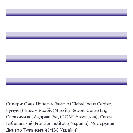
Спікери: Оана Попеску Замфір (GlobalFocus Center,
Румунія), Балаж Ярабік (Minority Report Consulting,
Словаччина), Андраш Рац (DGAP, Угорщина), Євген
Глібовицький (Frontier Institute, Україна). Модерував
Дмитро Тужанський (МЗС України).