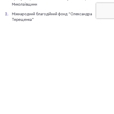
Миколаївщини
Міжнародний благодійний фонд “Олександра
Терещенка”
Громадська організація “Захист — об’єднання
волонтерів”
Громадська організація “Ветеранський простір
“Незламні”
Громадська організація “Обласна ветеранська спілка
учасників АТО Рівненщини”
Ветераницивільні “Петрос”
Громадська організація “Номад лів”
Благодійна організація “Благодійний фонд “ПОЛК
СВЯТОСЛАВА ХОРОБРОГО”
Громадська організація “Простір підтримки “ФАЙТА”