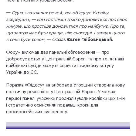
Чехії в Україні Лубошем Весели.
—
Одна з важливих речей, яка об’єднує Україну
зсередини, — нам настільки важко домовитися про своє
минуле, що простіше домовитися про майбутнє. Про те,
що завтра має бути краще, ніж сьогодні. І заради цього
є сенс бути разом,
— сказав
Євген Глібовицький
.
Форум включав два панельні обговорення — про
добросусідство у Центральній Європі та про те, як наші
найближчі сусіди можуть сприяти швидкому вступу
України до ЄС.
Поразка «Фідесу» на виборах в Угорщині створила нову
політичну реальність у Центральній Європі. У межах
першої панелі учасники проаналізували наслідки цих змін
і стратегічно осмислили подальші кроки для
проєвропейських сил регіону.