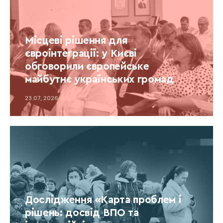
Місцеві рішення для
євроінтеграції: у Києві
обговорили європейське
майбутнє українських громад
23.07, 2026
Дослідження «Карта проблем і
рішень: досвід ВПО та