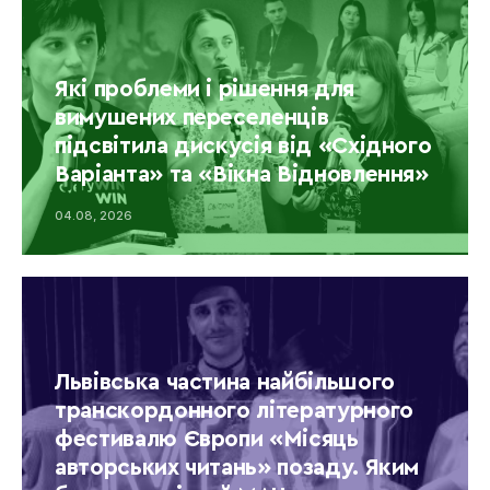
Які проблеми і рішення для
вимушених переселенців
підсвітила дискусія від «Східного
Варіанта» та «Вікна Відновлення»
04.08, 2026
Львівська частина найбільшого
транскордонного літературного
фестивалю Європи «Місяць
авторських читань» позаду. Яким