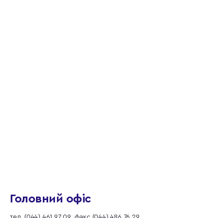
Головний офіс
тел. (044) 461 97 09, факс (044) 486 76 29