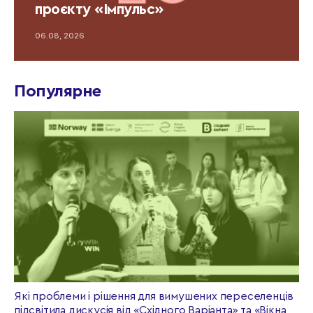
проєкту «Імпульс»
06.08, 2026
Популярне
Які проблеми і рішення для вимушених переселенців
підсвітила дискусія від «Східного Варіанта» та «Вікна