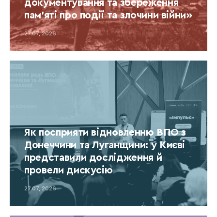
документування та збереження
пам’яті про події та злочини війни»
27.07, 2026
Як посприяти відновленню ВПО з
Донеччини та Луганщини: у Києві
представили дослідження й
провели дискусію
27.07, 2026