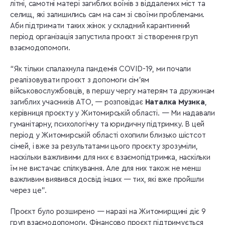
літні, самотні матері загиблих воїнів з віддалених міст та
селищ, які залишились сам на сам зі своїми проблемами.
Аби підтримати таких жінок у складний карантинний
період організація запустила проєкт зі створення груп
взаємодопомоги.
“Як тільки спалахнула пандемія COVID-19, ми почали
реалізовувати проєкт з допомоги сім’ям
військовослужбовців, в першу чергу матерям та дружинам
загиблих учасників АТО, — розповідає
Наталка Музика
,
керівниця проєкту у Житомирській області. — Ми надавали
гуманітарну, психологічну та юридичну підтримку. В цей
період у Житомирській області охопили близько шістсот
сімей, і вже за результатами цього проєкту зрозуміли,
наскільки важливими для них є взаємопідтримка, наскільки
їм не вистачає спілкування. Але для них також не менш
важливим виявився досвід інших — тих, які вже пройшли
через це”.
Проєкт було розширено — наразі на Житомирщині діє 9
груп взаємодопомоги. Фінансово проєкт підтримується