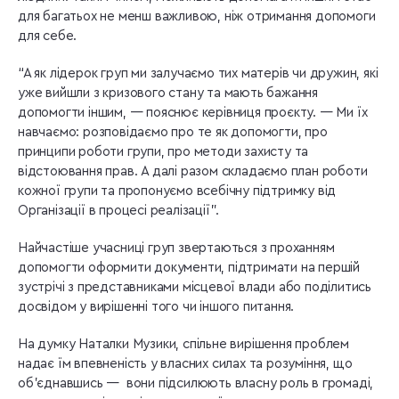
для багатьох не менш важливою, ніж отримання допомоги
для себе.
“А як лідерок груп ми залучаємо тих матерів чи дружин, які
уже вийшли з кризового стану та мають бажання
допомогти іншим, — пояснює керівниця проєкту. — Ми їх
навчаємо: розповідаємо про те як допомогти, про
принципи роботи групи, про методи захисту та
відстоювання прав. А далі разом складаємо план роботи
кожної групи та пропонуємо всебічну підтримку від
Організації в процесі реалізації”.
Найчастіше учасниці груп звертаються з проханням
допомогти оформити документи, підтримати на першій
зустрічі з представниками місцевої влади або поділитись
досвідом у вирішенні того чи іншого питання.
На думку Наталки Музики, спільне вирішення проблем
надає їм впевненість у власних силах та розуміння, що
об’єднавшись — вони підсилюють власну роль в громаді,