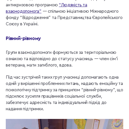
антикризовою програмою
“Людяність та
взаємодопомога”
— спільною ініціативою Міжнародного
фонду “Відродження” та Представництва Європейського
Союзу в Україні.
Рівний-рівному
Групи взаємодопомоги формуються за територіальною
ознакою та відповідно до статусу учасниць — член сім’ї
ветерана, мати загиблого, вдова.
Під час зустрічей таких груп учасниці допомагають одна
одній у вирішенні проблемних питань, надають емоційну та
психологічну підтримку за принципом “рівний-рівному”, що
підсилює зусилля працівників соціальної служби,
забезпечує адресність та індивідуальний підхід до
надання підтримки.