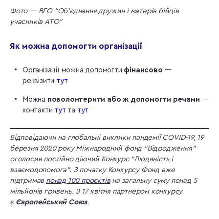
Фото — ВГО “Об’єднання дружин і матерів бійців
учасників АТО”
Як можна допомогти організації
Організації можна допомогти
фінансово
—
реквізити
тут
Можна
поволонтерити або ж допомогти речами
—
контакти
тут
та
тут
Відповідаючи на глобальні виклики пандемії COVID-19, 19
березня 2020 року Міжнародний фонд “Відродження”
оголосив постійно діючий Конкурс “Людяність і
взаємодопомога”. З початку Конкурсу Фонд вже
підтримав
понад 100 проєктів
на загальну суму понад 5
мільйонів гривень. З 17 квітня партнером конкурсу
є
Європейський Союз
.