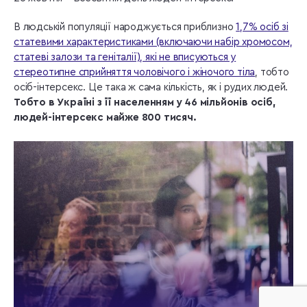
В людській популяції народжується приблизно
1,7% осіб зі
статевими характеристиками (включаючи набір хромосом,
статеві залози та геніталії), які не вписуються у
стереотипне сприйняття чоловічого і жіночого тіла
, тобто
осіб-інтерсекс. Це така ж сама кількість, як і рудих людей.
Тобто в Україні з її населенням у 46 мільйонів осіб,
людей-інтерсекс майже 800 тисяч.