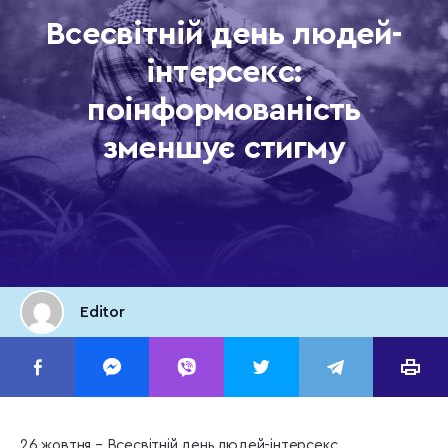
Всесвітній день людей-
інтерсекс:
поінформованість
зменшує стигму
Editor
26 жовтня – Всесвітній день людей-інтерсекс.