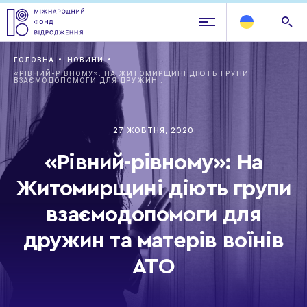
ГОЛОВНА
НОВИНИ
«РІВНИЙ-РІВНОМУ»: НА ЖИТОМИРЩИНІ ДІЮТЬ ГРУПИ
ВЗАЄМОДОПОМОГИ ДЛЯ ДРУЖИН ...
27 ЖОВТНЯ, 2020
«Рівний-рівному»: На
Житомирщині діють групи
взаємодопомоги для
дружин та матерів воїнів
АТО