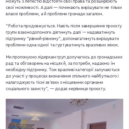
можуть з легкістю відстояти свої права та розширюють
свої можливості. А далі — починають вирішувати не тільки
власні проблеми, а й проблеми громади загалом.
“Робота продовжується. Навіть після завершення проєкту
групи взаємодопомоги діятимуть далі — надаватимуть
підтримку “рівний-рівному”, допомагатимуть вирішувати
проблеми одна одної та гуртуватимуть вразливих жінок.
Ми пропонуємо лідеркам груп долучатись до громадських
рад та обговорень на місцях й, за потреби, надаємо їм
необхідну підтримку. Тож вразливі категорії залучаються
до участі у процесах визначення спільного майбутнього і
налагоджують тісні зв’язки з місцевими органами
соціального захисту”, — додає керівниця проєкту.