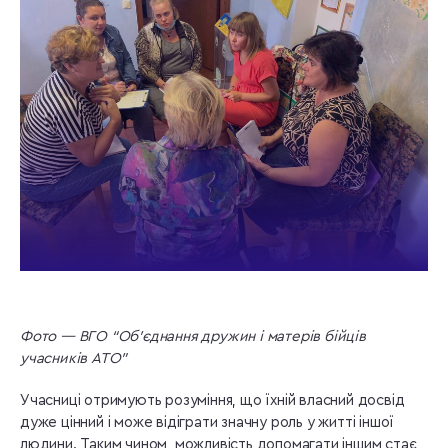
Фото — ВГО “Об’єднання дружин і матерів бійців
учасників АТО”
Учасниці отримують розуміння, що їхній власний досвід
дуже цінний і може відіграти значну роль у житті іншої
людини. Таким чином, можливість допомагати іншим стає