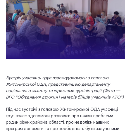
Зустріч учасниць груп взаємодопомоги з головою
Житомирської ОДА, представницею департаменту
соціального захисту та юристами адміністрації (
Фото —
ВГО “Об’єднання дружин і матерів бійців учасників АТО”)
Під час зустрічі з головою Житомирської ОДА учасниці
груп взаємодопомоги розповіли про наявні проблеми
родин різних районів області, про недоліки наявних
програм допомоги та про необхідність бути залученими