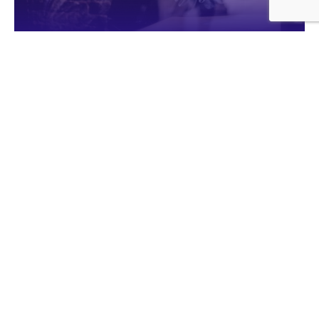
Світлина:
Громадське радіо
Люди-інтерсекс народжувалися завжди, в усі історичні
епохи. Це явище відоме таким релігіям, як індуїзм, іудаїзм,
християнство. Наприклад, ще в 17 ст. у требник
православного митрополита святителя Петра Могили
була записана особлива молитва в часі Хрещення зі
словами: хрестимо це немовля як людину. Так, коли вона
виростала, дорослішала і входила свідомо в церкву, вона
могла самостійно визначитися і обрати собі ім’я. Тож
Україна має давню традицію визнання і поваги людей, які
відрізняються від інших.