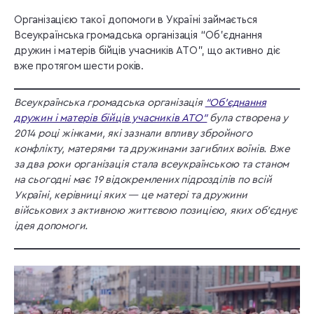
Організацією такої допомоги в Україні займається
Всеукраїнська громадська організація “Об’єднання
дружин і матерів бійців учасників АТО”, що активно діє
вже протягом шести років.
Всеукраїнська громадська організація
“Об’єднання
дружин і матерів бійців учасників АТО”
була створена у
2014 році жінками, які зазнали впливу збройного
конфлікту, матерями та дружинами загиблих воїнів. Вже
за два роки організація стала всеукраїнською та станом
на сьогодні має 19 відокремлених підрозділів по всій
Україні, керівниці яких — це матері та дружини
військових з активною життєвою позицією, яких об’єднує
ідея допомоги.