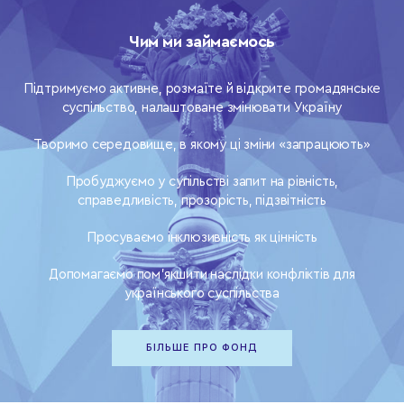
Чим ми займаємось
Підтримуємо активне, розмаїте й відкрите громадянське
суспільство, налаштоване змінювати Україну
Творимо середовище, в якому ці зміни «запрацюють»
Пробуджуємо у супільстві запит на рівність,
справедливість, прозорість, підзвітність
Просуваємо інклюзивність як цінність
Допомагаємо пом’якшити наслідки конфліктів для
українського суспільства
БІЛЬШЕ ПРО ФОНД