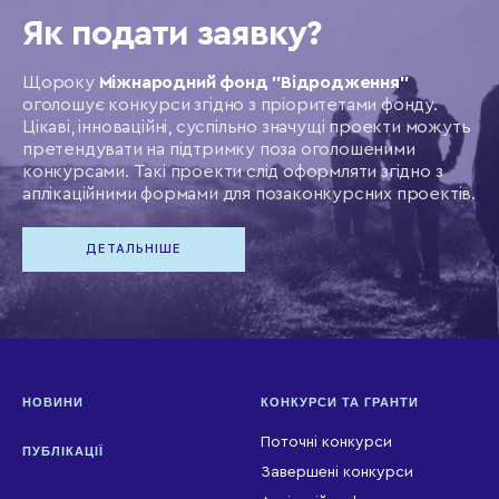
Як подати заявку?
Щороку
Міжнародний фонд "Відродження"
оголошує конкурси згідно з пріоритетами фонду.
Цікаві, інноваційні, суспільно значущі проекти можуть
претендувати на підтримку поза оголошеними
конкурсами. Такі проекти слід оформляти згідно з
аплікаційними формами для позаконкурсних проектів.
ДЕТАЛЬНІШЕ
НОВИНИ
КОНКУРСИ ТА ГРАНТИ
Поточні конкурси
ПУБЛІКАЦІЇ
Завершені конкурси