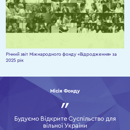
Річний звіт Міжнародного фонду «Відродження» за
2025 рік
Місія Фонду
Будуємо Відкрите Суспільство для
вільної України