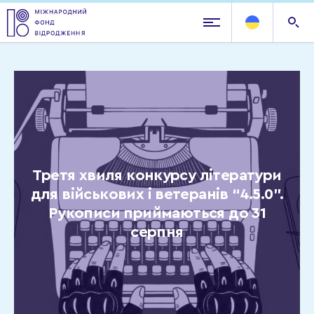
Третя хвиля конкурсу літератури
для військових і ветеранів “4.5.0”.
Рукописи приймаються до 31
серпня