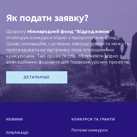
Як подати заявку?
Щороку
Міжнародний фонд "Відродження"
оголошує конкурси згідно з пріоритетами фонду.
Цікаві, інноваційні, суспільно значущі проекти можуть
претендувати на підтримку поза оголошеними
конкурсами. Такі проекти слід оформляти згідно з
аплікаційними формами для позаконкурсних проектів.
ДЕТАЛЬНІШЕ
НОВИНИ
КОНКУРСИ ТА ГРАНТИ
Поточні конкурси
ПУБЛІКАЦІЇ