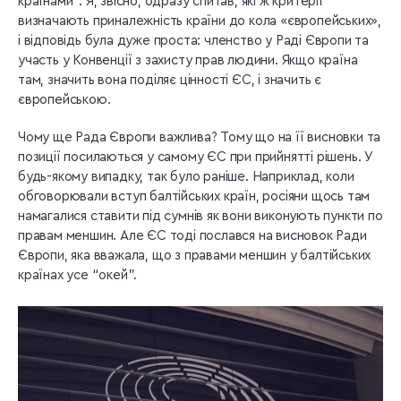
країнами”. Я, звісно, одразу спитав, які ж критерії
визначають приналежність країни до кола «європейських»,
і відповідь була дуже проста: членство у Раді Європи та
участь у Конвенції з захисту прав людини. Якщо країна
там, значить вона поділяє цінності ЄС, і значить є
європейською.
Чому ще Рада Європи важлива? Тому що на її висновки та
позиції посилаються у самому ЄС при прийнятті рішень. У
будь-якому випадку, так було раніше. Наприклад, коли
обговорювали вступ балтійських країн, росіяни щось там
намагалися ставити під сумнів як вони виконують пункти по
правам меншин. Але ЄС тоді послався на висновок Ради
Європи, яка вважала, що з правами меншин у балтійських
країнах усе “окей”.