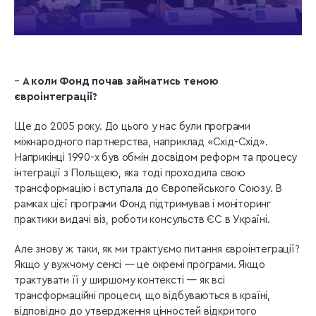
–
А коли Фонд почав займатись темою
євроінтеграції?
Ще до 2005 року. До цього у нас були програми
міжнародного партнерства, наприклад «Схід-Схід».
Наприкінці 1990-х був обмін досвідом реформ та процесу
інтеграції з Польщею, яка тоді проходила свою
трансформацію і вступала до Європейського Союзу. В
рамках цієї програми Фонд підтримував і моніторинг
практики видачі віз, роботи консульств ЄС в Україні.
Але знову ж таки, як ми трактуємо питання євроінтеграції?
Якщо у вужчому сенсі — це окремі програми. Якщо
трактувати її у ширшому контексті — як всі
трансформаційні процеси, що відбуваються в країні,
відповідно до утвердження цінностей відкритого