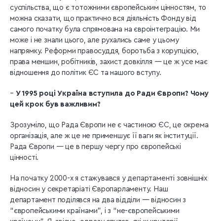
суспільства, що є тотожними європейським цінностям, то
можна сказати, що практично вся діяльність Фонду від
самого початку була спрямована на євроінтеграцію. Ми
може і не знали цього, але рухались саме у цьому
напрямку. Реформи правосуддя, боротьба з корупцією,
права меншин, робітників, захист довкілля — це ж усе має
відношення до політик ЄС та нашого вступу.
–
У 1995 році Україна вступила до Ради Європи? Чому
цей крок був важливим?
Зрозуміло, що Рада Європи не є частиною ЄС, це окрема
організація, але ж це не применшує її ваги як інституції.
Рада Європи — це в першу чергу про європейські
цінності.
На початку 2000-х я стажувався у департаменті зовнішніх
відносин у секретаріаті Європарламенту. Наш
департамент поділявся на два відділи — відносин з
“європейськими країнами”, і з “не-європейськими