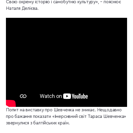
Свою окрему історію і самобутню культуру», – пояснює
Наталя Делієва.
Попит на виставку про Шевченка не зникає. Нещодавно
про бажання показати «Імерсивний світ Тараса Шевченка»
звернулися з балтійських країн.