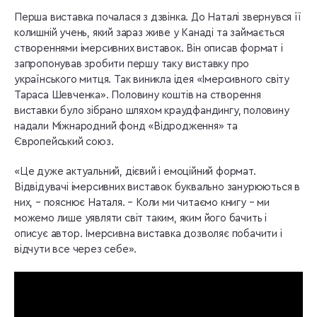
Перша виставка почалася з дзвінка. До Наталі звернувся її
колишній учень, який зараз живе у Канаді та займається
створеннями імерсивних виставок. Він описав формат і
запропонував зробити першу таку виставку про
українського митця. Так виникла ідея «Імерсивного світу
Тараса Шевченка». Половину коштів на створення
виставки було зібрано шляхом краудфандингу, половину
надали Міжнародний фонд «Відродження» та
Європейський союз.
«Це дуже актуальний, дієвий і емоційний формат.
Відвідувачі імерсивних виставок буквально занурюються в
них, – пояснює Наталя. – Коли ми читаємо книгу – ми
можемо лише уявляти світ таким, яким його бачить і
описує автор. Імерсивна виставка дозволяє побачити і
відчути все через себе».