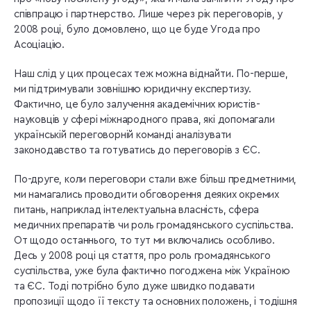
співпрацю і партнерство. Лише через рік переговорів, у
2008 році, було домовлено, що це буде Угода про
Асоціацію.
Наш слід у цих процесах теж можна віднайти. По-перше,
ми підтримували зовнішню юридичну експертизу.
Фактично, це було залучення академічних юристів-
науковців у сфері міжнародного права, які допомагали
українській переговорній команді аналізувати
законодавство та готуватись до переговорів з ЄС.
По-друге, коли переговори стали вже більш предметними,
ми намагались проводити обговорення деяких окремих
питань, наприклад інтелектуальна власність, сфера
медичних препаратів чи роль громадянського суспільства.
От щодо останнього, то тут ми включались особливо.
Десь у 2008 році ця стаття, про роль громадянського
суспільства, уже була фактично погоджена між Україною
та ЄС. Тоді потрібно було дуже швидко подавати
пропозиції щодо її тексту та основних положень, і тодішня