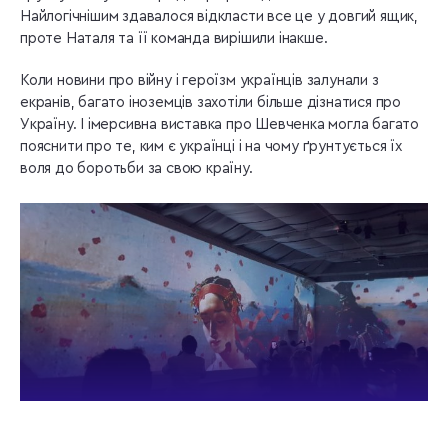
Найлогічнішим здавалося відкласти все це у довгий ящик,
проте Наталя та її команда вирішили інакше.
Коли новини про війну і героїзм українців залунали з
екранів, багато іноземців захотіли більше дізнатися про
Україну. І імерсивна виставка про Шевченка могла багато
пояснити про те, ким є українці і на чому ґрунтується їх
воля до боротьби за свою країну.