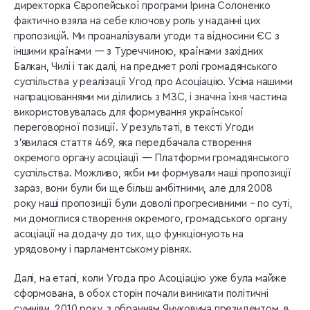
директорка Європейської програми Ірина Солоненко
фактично взяла на себе ключову роль у наданні цих
пропозицій. Ми проаналізували угоди та відносини ЄС з
іншими країнами — з Туреччиною, країнами західних
Балкан, Чилі і так далі, на предмет ролі громадянського
суспільства у реалізації Угод про Асоціацію. Усіма нашими
напрацюваннями ми ділились з МЗС, і значна їхня частина
використовувалась для формування української
переговорної позиції. У результаті, в тексті Угоди
з’явилася стаття 469, яка передбачала створення
окремого органу асоціації — Платформи громадянського
суспільства. Можливо, якби ми формували наші пропозиції
зараз, вони були би ще більш амбітними, але для 2008
року наші пропозиції були доволі прогресивними – по суті,
ми домоглися створення окремого, громадського органу
асоціації на додачу до тих, що функціонують на
урядовому і парламентському рівнях.
Далі, на етапі, коли Угода про Асоціацію уже була майже
сформована, в обох сторін почали виникати політичні
сумніви. 2010 року, з обранням Януковича президентом, в