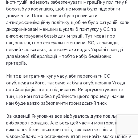
інституцій, які мають забезпечувати міграційну політику й
боротьбу з корупцією, щоб не можна було підробити
документи. Плюс важливо було розвивати
антидискримінаційну політику, щоб не було ситуацій, коли
дискриміновані меншини шукали б притулку у ЄС та
використовували безвіз для міграції. Тут мова і про
національні, і про сексуальні меншини. ЄС, як завжди,
певний час вагався, але все-таки надав Україні план дії
для візової лібералізації – тобто набір безвізових
критеріїв.
Ми тоді витратили купу часу, аби переконати ЄС
опублікувати його, так само як була опублікована Угода
про Асоціацію ще до підписання. Ми аргументували це
тим, що нам потрібна публічність цього процесу, інакше
нам буде важко забезпечити громадський тиск.
За каденції Януковича все відбувалось дуже повільно,
вибірково і складно. Але весь цей час ми моніторили
виконання безвізових критеріїв, так само як і після
Євромайдану. На останньому етапі ми навіть включились у