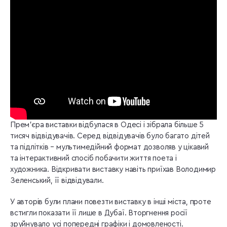
Прем’єра виставки відбулася в Одесі і зібрала більше 5
тисяч відвідувачів. Серед відвідувачів було багато дітей
та підлітків – мультимедійний формат дозволяв у цікавий
та інтерактивний спосіб побачити життя поета і
художника. Відкривати виставку навіть приїхав Володимир
Зеленський, її відвідували.
У авторів були плани повезти виставку в інші міста, проте
встигли показати її лише в Дубаї. Вторгнення росії
зруйнувало усі попередні графіки і домовленості.