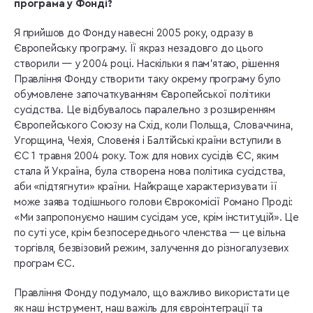
програма у Фонді?
Я прийшов до Фонду навесні 2005 року, одразу в
Європейську програму. Її якраз незадовго до цього
створили — у 2004 році. Наскільки я пам’ятаю, рішення
Правління Фонду створити таку окрему програму було
обумовлене започаткуванням Європейської політики
сусідства. Це відбувалось паралельно з розширенням
Європейського Союзу на Схід, коли Польща, Словаччина,
Угорщина, Чехія, Словенія і Балтійські країни вступили в
ЄС 1 травня 2004 року. Тож для нових сусідів ЄС, яким
стала й Україна, була створена нова політика сусідства,
аби «підтягнути» країни. Найкраще характеризувати її
може заява тодішнього голови Єврокомісії Романо Проді:
«Ми запропонуємо нашим сусідам усе, крім інституцій». Це
по суті усе, крім безпосереднього членства — це вільна
торгівля, безвізовий режим, залучення до різногалузевих
програм ЄС.
Правління Фонду подумало, що важливо використати це
як наш інструмент, наш важіль для євроінтеграції та