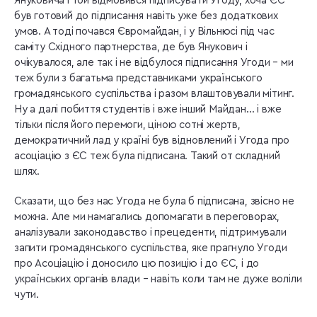
Януковича і той відмовився підписувати Угоду, хоча ЄС
був готовий до підписання навіть уже без додаткових
умов. А тоді почався Євромайдан, і у Вільнюсі під час
саміту Східного партнерства, де був Янукович і
очікувалося, але так і не відбулося підписання Угоди – ми
теж були з багатьма представниками українського
громадянського суспільства і разом влаштовували мітинг.
Ну а далі побиття студентів і вже інший Майдан… і вже
тільки після його перемоги, ціною сотні жертв,
демократичний лад у країні був відновлений і Угода про
асоціацію з ЄС теж була підписана. Такий от складний
шлях.
Сказати, що без нас Угода не була б підписана, звісно не
можна. Але ми намагались допомагати в переговорах,
аналізували законодавство і прецеденти, підтримували
запити громадянського суспільства, яке прагнуло Угоди
про Асоціацію і доносило цю позицію і до ЄС, і до
українських органів влади – навіть коли там не дуже воліли
чути.