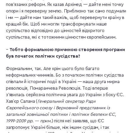
пов’язаних реформ. Як казав Архімед — дайте мені точку
опори і я переверну землю. Приблизно так само подумали
і ми — дайте нам такий важіль, щоб перевернути країну в
кращий бік. Щоб ми могли трансформувати наше
суспільство відповідно до цінностей відкритого
суспільства, які є тотожними цінностям європейським.
–
Тобто формальною причиною створення програми
був початок політики сусідства?
Формальним, так. Але крім цього було багато
неформальних чинників. Бо з початком політики сусідства
співпали й історичні події в Україні — наша друга мирна
революція, Помаранчева Революція. Тоді вперше
з’явилась серйозна політична увага до України з боку ЄС.
Хавʼєр Салана (
Генеральний секретар Ради
Європейського союзу і Верховний представник із
загальної зовнішньої політики і політики безпеки ЄС,
1999-2009 рр. — прим.
) після неї заявляв, що ЄС
запропонує Україні більше, ніж іншим сусідам, і так