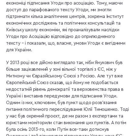
економіці підписання Угоди про асоціацію. Тому, маючи
доступ до парафованого тексту Угоди, ми змогли
підтримати кілька аналітичних центрів, зокрема Інститут
економічних досліджень та політичних консультацій та
Київську школу економіки, які проаналізували наслідки
Угоди про Асоціацію відповідно до оприлюдненого
тексту – і показали, що, власне, умови Угоди є вигідними
для України.
У 2013 році все дійсно виглядало так, ніби Янукович був
більше зацікавлений у зоні вільної торгівлі з ЄС, ніж у
Митному чи Євразійському Союзі з Росією. Але тут вже
Європейський Союз сказав, що йому не подобається
недостатній рівень демократії та верховенства права в
Україні і виставив передумови для підписання Угоди.
Одним із них, ключовим, був пункт щодо розв’язання
питання політичного переслідування Юлії Тимошенко. Тоді
у нас був окремий проєкт, де ми разом з експертами та
юристами моніторили стан виконання цих пунктів. А потім
була осінь 2013-го, коли Путін все-таки дотиснув