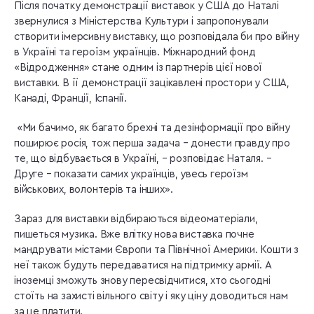
Після початку демонстрації виставок у США до Наталі
звернулися з Міністерства Культури і запропонували
створити імерсивну виставку, що розповідала би про війну
в Україні та героїзм українців. Міжнародний фонд
«Відродження» стане одним із партнерів цієї нової
виставки. В її демонстрації зацікавлені простори у США,
Канаді, Франції, Іспанії.
«Ми бачимо, як багато брехні та дезінформації про війну
поширює росія, тож перша задача – донести правду про
те, що відбувається в Україні, – розповідає Наталя. –
Друге – показати самих українців, увесь героїзм
військових, волонтерів та інших».
Зараз для виставки відбираються відеоматеріали,
пишеться музика. Вже влітку нова виставка почне
мандрувати містами Європи та Північної Америки. Кошти з
неї також будуть передаватися на підтримку армії. А
іноземці зможуть знову пересвідчитися, хто сьогодні
стоїть на захисті вільного світу і яку ціну доводиться нам
за це платити.