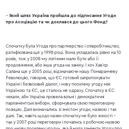
–
Який шлях Україна пройшла до підписання Угоди
про Асоціацію та чи доклався до цього Фонд?
Спочатку була Угода про партнерство і співробітництво,
ратифікована ще у 1998 році. Вона укладалась рівно на 10
років, тож у 2008-му логічним мало бути або її
продовження, або інша угода на заміну. І хоч Хавʼєр
Салана ще у 2005 році, відзначаючи нашу Помаранчеву
Революцію, говорив, що ЄС готовий запропонувати
Україні і безвізовий діалог, і нову посилену угоду між
Україною та ЄС, це сталось не одразу. Спочатку в ЄС
чекали, аби Україна провела вільні і демократичні
парламентські вибори, сформувала свою переговорну
позицію. Далі визначались зі змістом угоди, назвою і так
далі. Так, навіть щодо назви спочатку не було ясності –
так у 2007 році переговори і почались з робочою назвою
про «нову посилену угоду», яка й мала замінити Угоду про