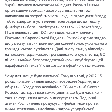
Україні почався демократичний відкат. Разом з іншими
організаціями громадянського суспільства ми тоді
наполягали на потребі якомога швидше парафувати Угоду,
тобто завершити усі технічні переговори щодо тексту і
фіналізувати його – зафіксувати остаточний текст Угоди.
Після певних вагань, ЄС таки пішов на це – причому
Президент Європейської Ради ван Ромпей окремо згадав,
що у цьому питанні вони почули єдиний голос українського
громадянського суспільства. Далі, знову-таки, у відповідь
на прохання українського громадянського суспільства, ЄС
пішов на майже безпрецедентний крок і опублікував цей
парафований текст Угоди ще до її офіційного підписання.
Чому для нас це було важливо? Тому що тоді, у 2012-13
роках, тривали активні дискусії всередині України, що
обирати – Угоду про асоціацію з ЄС чи Митний Союз з
Росією. Так, зараз вже важко уявити, що були часи, коли
така альтернатива активно дискутувалась. Тоді різні
агенти Росії активно продукували фейки і міфи про те,
якими негативними наслідками загрожує українській