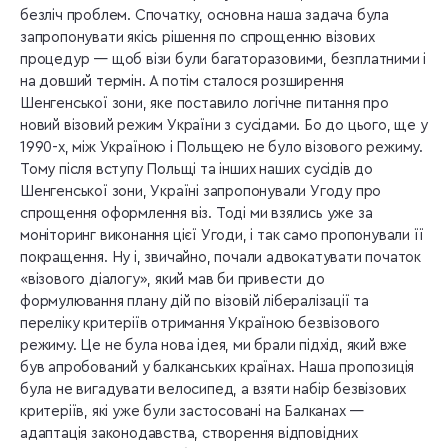
безліч проблем. Спочатку, основна наша задача була
запропонувати якісь рішення по спрощенню візових
процедур — щоб візи були багаторазовими, безплатними і
на довший термін. А потім сталося розширення
Шенгенської зони, яке поставило логічне питання про
новий візовий режим України з сусідами. Бо до цього, ще у
1990-х, між Україною і Польщею не було візового режиму.
Тому після вступу Польщі та інших наших сусідів до
Шенгенської зони, Україні запропонували Угоду про
спрощення оформлення віз. Тоді ми взялись уже за
моніторинг виконання цієї Угоди, і так само пропонували її
покращення. Ну і, звичайно, почали адвокатувати початок
«візового діалогу», який мав би привести до
формулювання плану дій по візовій лібералізації та
переліку критеріїв отримання Україною безвізового
режиму. Це не була нова ідея, ми брали підхід, який вже
був апробований у балканських країнах. Наша пропозиція
була не вигадувати велосипед, а взяти набір безвізових
критеріїв, які уже були застосовані на Балканах —
адаптація законодавства, створення відповідних