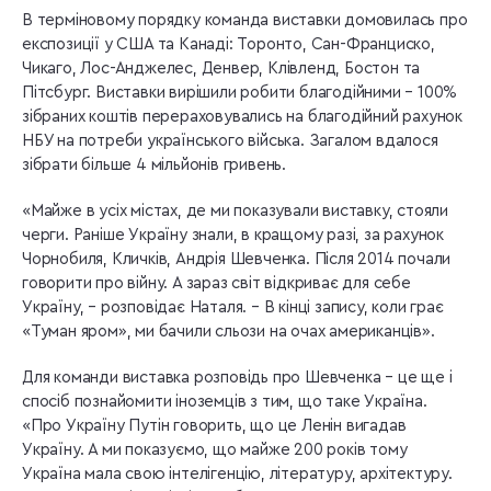
В терміновому порядку команда виставки домовилась про
експозиції у США та Канаді: Торонто, Сан-Франциско,
Чикаго, Лос-Анджелес, Денвер, Клівленд, Бостон та
Пітсбург. Виставки вирішили робити благодійними – 100%
зібраних коштів перераховувались на благодійний рахунок
НБУ на потреби українського війська. Загалом вдалося
зібрати більше 4 мільйонів гривень.
«Майже в усіх містах, де ми показували виставку, стояли
черги. Раніше Україну знали, в кращому разі, за рахунок
Чорнобиля, Кличків, Андрія Шевченка. Після 2014 почали
говорити про війну. А зараз світ відкриває для себе
Україну, – розповідає Наталя. – В кінці запису, коли грає
«Туман яром», ми бачили сльози на очах американців».
Для команди виставка розповідь про Шевченка – це ще і
спосіб познайомити іноземців з тим, що таке Україна.
«Про Україну Путін говорить, що це Ленін вигадав
Україну. А ми показуємо, що майже 200 років тому
Україна мала свою інтелігенцію, літературу, архітектуру.