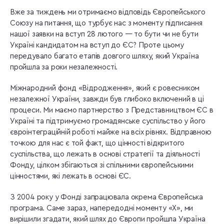
Вже за тиждень ми отримаємо відповідь Європейського
Союзу на питання, що турбує нас з моменту підписання
нашої заявки на вступ 28 лютого — то бути чи не бути
Україні кандидатом на вступ до ЄС? Проте цьому
передувало багато етапів довгого шляху, який Україна
пройшла за роки незалежності.
Міжнародний фонд «Відродження», який є ровесником
незалежної України, завжди був глибоко включений в ці
процеси. Ми маємо партнерство з Представництвом ЄС в
Україні та підтримуємо громадянське суспільство у його
євроінтеграційній роботі майже на всіх рівнях. Відправною
точкою для нас є той факт, що цінності відкритого
суспільства, що лежать в основі стратегії та діяльності
Фонду, цілком збігаються зі спільними європейськими
цінностями, які лежать в основі ЄС.
З 2004 року у Фонді запрацювала окрема Європейська
програма. Саме зараз, напередодні моменту «Х», ми
вирішили згадати, який шлях до Європи пройшла Україна