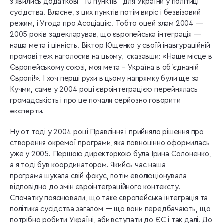
з’явились додаткові “10 пунктів” для України у політиці
сусідства. Власне, з цих пунктів потім виріс і безвізовий
режим, і Угода про Асоціацію. Тобто оцей злам 2004 —
2005 років задекларував, що європейська інтеграція —
наша мета і цінність. Віктор Ющенко у своїй інавгураційній
промові теж наголосив на цьому, сказавши: «Наше місце в
Європейському союзі, моя мета – Україна в об’єднаній
Європі!». І хоч перші рухи в цьому напрямку були ще за
Кучми, саме у 2004 році євроінтеграцією перейнялась
громадськість і про це почали серйозно говорити
експерти.
Ну от тоді у 2004 році Правління і прийняло рішення про
створення окремої програми, яка повноцінно оформилась
уже у 2005. Першою директоркою була Ірина Солоненко,
а я тоді був координатором. Якийсь час наша
програма шукала свій фокус, потім еволюціонувала
відповідно до змін євроінтеграційного контексту.
Спочатку пояснювали, що таке європейська інтеграція та
політика сусідства загалом — що вони передбачають, що
потрібно робити Україні, аби вступати до ЄС і так далі. До