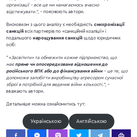
організації – все це ми намагаємось вчасно
відстежувати.”,
– пояснюють автори.
Висновком з цього аналізу є необхідність
синхронізації
санкцій
всіх партнерів по «санкційній коаліції» і
подальшого
нарощування санкцій
щодо юридичних
осіб:
“
«Засвітити» та обмежити кожне підприємство, що
має
пряме чи опосередковане відношення до
російського ВПК або до фінансування війни
– це те, що
допоможе запобігти виробництву агресором сучасної
зброї в потрібній для ведення війни кількості.”
, –
вважають автори.
Детальніше можна ознайомитись тут:
Українською
Англійською