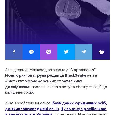
За підтримки Міжнародного фонду “Відродження”
Моніторингова група редакції BlackSeaNews та
«Інститут Чорноморських стратегічних
досліджень»
провели аналіз змісту та обсягу санкцій до
юридичних осіб.
Аналіз зроблено на основі
бази даних юридичних осіб,
до яких запроваджені санкції у зв’язку з російською
агресією проти України
, що ведеться Моніторинговою