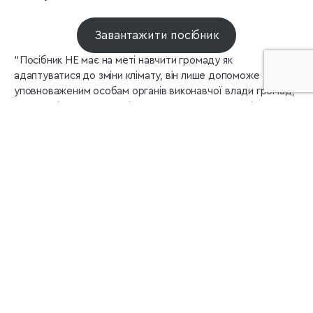
Завантажити посібник
“Посібник НЕ має на меті навчити громаду як
адаптуватися до зміни клімату, він лише допоможе
уповноваженим особам органів виконавчої влади громад,
екоактивістам та пересічним громадянам зрозуміти з чого
варто почати, які кроки потрібно запланувати та
зорієнтуватися, які заходи з адаптації можна
реалізовувати вже, не чекаючи на «вільні кошти».”, –
уточнюють авторки посібника Ольга Лящук (експертка з
адаптації громад до зміни клімату ГО «Екоклуб») та Анна
Гузенко (фахівчиня з адаптації громад до зміни клімату ГО
«Екоклуб».)
Посібник створений у межах проєктів “Закриття циклу:
справедливий енергетичний перехід, розроблений
містами та регіонами”, що реалізується за фінансової
підтримки Європейського Союзу; “Розбудова
екофеміністичного руху”, що фінансується “WECF