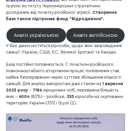
групою Інституту Чорноморських стратегічних
досліджень від початку російської агресії.
Створення
бази також підтримав фонд “Відродження”.
Аналіз українською
Аналіз англійською
У базі даних містяться юрособи, щодо яких запроваджені
санкції: України, США, ЄС, Великої Британії та Канади.
База постійно поповнюється. С початком російського
повномасштабного вторгнення процес поповнення став
майже безперервним через суттєве збільшення кількості
санкцій. Для аналізу використані дані станом на
1 вересня
2023 року
–
7186
юридичних осіб, переважна більшість
яких –
6004
(83%) – російські.
353
юрособи на окупованих
територіях України (351) і Грузії (2).