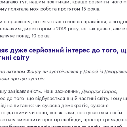
помагало тут, нашим політикам, краще розуміти, чого 
ому полягала моя робота протягом 15 років.
в правління, потім я став головою правління, а згодом
онавчим директором з 2018 року, не так давно, але м
алічує понад 10 років.
є дуже серйозний інтерес до того, щ
ині світу
о активом Фонду ви зустрічалися у Давосі із Джордже
рохи про цю зустріч.
шу зацікавленість. Наш засновник,
Джордж Сорос
,
 до того, що відбувається в цій частині світу. Тому 
іді на питання: чи сучасна демократія, сучасне
тєздатними чи воно, все ж таки, поступається своїм
гаються зменшити простір свободи, простір громадськ
же багато прикладів навколо нас — країн, де оцей