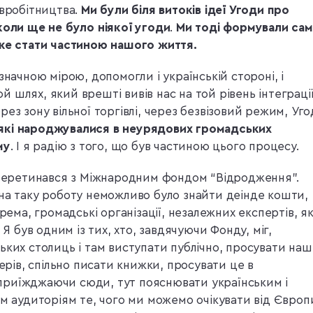
івробітництва.
Ми були біля витоків ідеї Угоди про
коли ще не було ніякої угоди
.
Ми тоді формували сам
оже стати частиною нашого життя.
значною мірою, допомогли і українській стороні, і
шлях, який врешті вивів нас на той рівень інтеграції
ез зону вільної торгівлі, через безвізовий режим, Уго
, які народжувалися в неурядових громадських
му
. І я радію з того, що був частиною цього процесу.
я перетинався з Міжнародним фондом “Відродження”.
на таку роботу неможливо було знайти деінде кошти,
рема, громадські організації, незалежних експертів, як
 Я був одним із тих, хто, завдячуючи Фонду, міг,
ьких столиць і там виступати публічно, просувати наш
нерів, спільно писати книжки, просувати це в
ж, приїжджаючи сюди, тут пояснювати українським і
им аудиторіям те, чого ми можемо очікувати від Європ