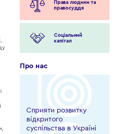
Права людини та
правосуддя
Соціальний
,
капітал
ду
Про нас
і
і
Сприяти розвитку
відкритого
суспільства в Україні
и,