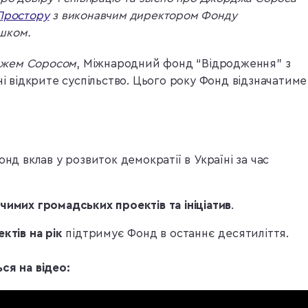
Простору
з виконавчим директором Фонду
шком.
жем Соросом
, Міжнародний фонд “Відродження” з
ні відкрите суспільство. Цього року Фонд відзначатиме
онд вклав у розвиток демократії в Україні за час
чимих громадських проектів та ініціатив
.
ктів на рік
підтримує Фонд в останнє десятиліття.
ся на відео: