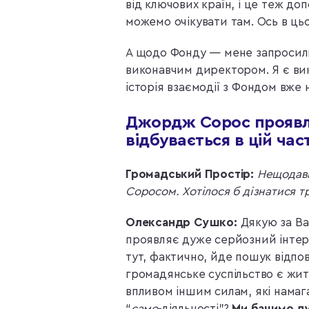
від ключових країн, і це теж до
можемо очікувати там. Ось в ць
А щодо Фонду — мене запросили 
виконавчим директором. Я є вик
історія взаємодії з Фондом вже н
Джордж Сорос проявля
відбувається в цій част
Громадський Простір:
Нещодавн
Соросом. Хотілося б дізнатися т
Олександр Сушко:
Дякую за Ва
проявляє дуже серйозний інтерес
тут, фактично, йде пошук відпов
громадянське суспільство є жит
впливом іншим силам, які нама
“
само
-діяльності”?
Ми бачимо ду