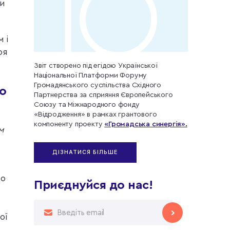
ми
 і
оя
Звіт створено під егідою Української
Національної Платформи Форуму
Громадянського суспільства Східного
о
Партнерства за сприяння Європейського
Союзу та Міжнародного фонду
«Відродження» в рамках грантового
компоненту проекту
«Громадська синергія».
м
ДІЗНАТИСЯ БІЛЬШЕ
що
Приєднуйся до нас!
ої