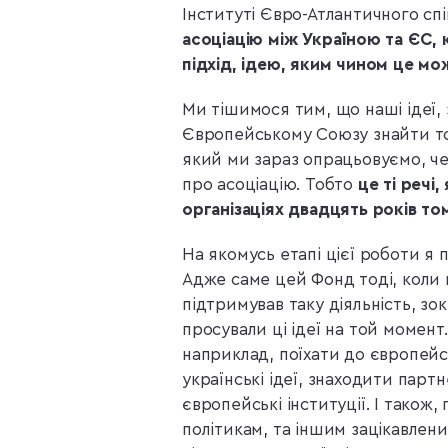
Інституті Євро-Атлантичного сп
асоціацію між Україною та ЄС, 
підхід, ідею, яким чином це м
Ми тішимося тим, що наші ідеї, 
Європейському Союзу знайти той 
який ми зараз опрацьовуємо, чер
про асоціацію. Тобто
це ті речі
організаціях двадцять років то
На якомусь етапі цієї роботи 
Адже саме цей Фонд тоді, коли 
підтримував таку діяльність, зок
просували ці ідеї на той момент.
наприклад, поїхати до європейс
українські ідеї, знаходити парт
європейські інституції. І тако
політикам, та іншим зацікавлен