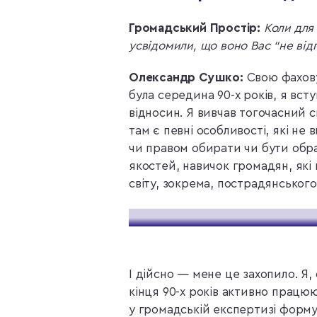
Громадський Простір:
Коли для 
усвідомили, що воно Вас “не від
Олександр Сушко:
Свою фахову 
була середина 90-х років, я вст
відносин. Я вивчав тогочасний 
там є певні особливості, які не
чи правом обирати чи бути обр
якостей, навичок громадян, які
світу, зокрема, пострадянського
І дійсно — мене це захопило. Я, 
кінця 90-х років активно працю
у громадській експертизі форму