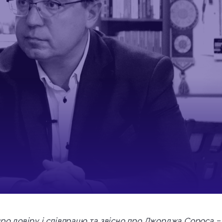
ро довіру і співпрацю та звісно про Джорджа Сороса –