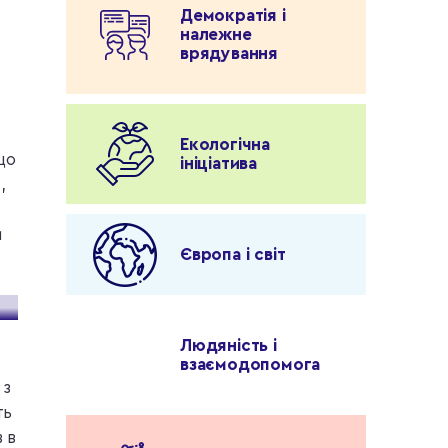
Демократія і
належне
врядування
Екологічна
що
ініціатива
,
и
Європа і світ
Людяність і
взаємодопомога
 з
ть
 в