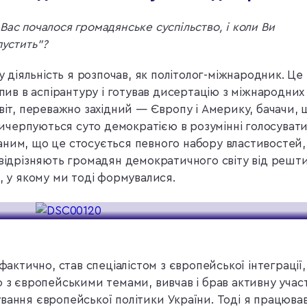
Вас почалося громадянське суспільство, і коли Ви
пустить”?
діяльність я розпочав, як політолог-міжнародник. Це
упив в аспірантуру і готував дисертацію з міжнародних
світ, переважно західний — Європу і Америку, бачачи, 
 вичерпуються суто демократією в розумінні голосувати
аним, що це стосується певного набору властивостей,
 відрізняють громадян демократичного світу від решт
, у якому ми тоді формувалися.
фактично, став спеціалістом з європейської інтеграції,
ю з європейськими темами, вивчав і брав активну учас
вання європейської політики України. Тоді я працював