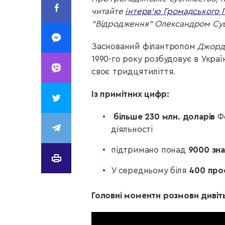
читайте
інтерв’ю Громадського 
“Відродження” Олександром Су
Заснований філантропом
Джорд
1990-го року розбудовує в Украї
своє тридцятиліття.
Із примітних цифр:
більше 230 млн. доларів
Ф
діяльності
підтримано понад
9000
зна
У середньому біля
400 прое
Головні моменти розмови дивіть