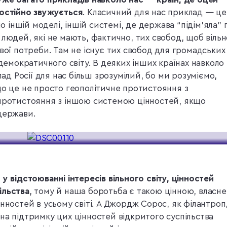
постійно звужується
. Класичний для нас приклад — це
мо іншій моделі, іншій системі, де держава “підім’яла” 
 людей, які не мають, фактично, тих свобод, щоб вільн
вої потреби. Там не існує тих свобод для громадських
 демократичного світу. В деяких інших країнах навколо
лад Росії для нас більш зрозумілий, бо ми розуміємо,
що це не просто геополітичне протистояння з
 протистояння з іншою системою цінностей, якщо
держави.
у відстоюванні інтересів вільного світу, цінностей
ільства
, тому й наша боротьба є такою цінною, власне
нностей в усьому світі. А Джордж Сорос, як філантроп
на підтримку цих цінностей відкритого суспільства