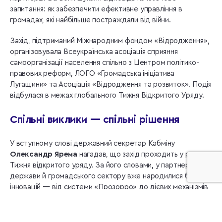
запитання: як забезпечити ефективне управління в
громадах, які найбільше постраждали від війни.
Захід, підтриманий Міжнародним фондом «Відродження»,
організовувала Всеукраїнська асоціація сприяння
самоорганізації населення спільно з Центром політико-
правових реформ, ЛОГО «Громадська ініціатива
Лугащини» та Асоціація «Відродження та розвиток». Подія
відбулася в межах глобального Тижня Відкритого Уряду.
Спільні виклики — спільні рішення
У вступному слові державний секретар Кабміну
Олександр Ярема
нагадав, що захід проходить у рамках
Тижня відкритого уряду. За його словами, у партнерстві
держави й громадського сектору вже народилися багато
інновацій — від системи «Прозорро» до дієвих механізмів
громадської участі. Тепер час, зокрема, напрацювати
моделі, які допоможуть громадам, що пережили окупацію,
відновити управлінську спроможність і довіру людей.