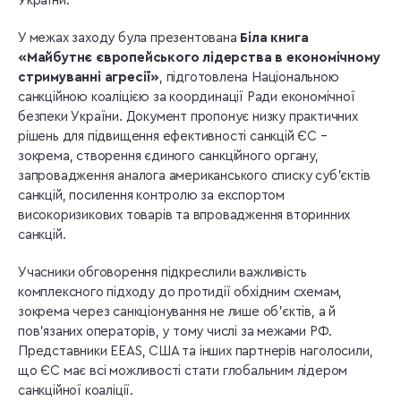
України.
У межах заходу була презентована
Біла книга
«Майбутнє європейського лідерства в економічному
стримуванні агресії»
, підготовлена Національною
санкційною коаліцією за координації Ради економічної
безпеки України. Документ пропонує низку практичних
рішень для підвищення ефективності санкцій ЄС –
зокрема, створення єдиного санкційного органу,
запровадження аналога американського списку суб’єктів
санкцій, посилення контролю за експортом
високоризикових товарів та впровадження вторинних
санкцій.
Учасники обговорення підкреслили важливість
комплексного підходу до протидії обхідним схемам,
зокрема через санкціонування не лише об’єктів, а й
пов’язаних операторів, у тому числі за межами РФ.
Представники EEAS, США та інших партнерів наголосили,
що ЄС має всі можливості стати глобальним лідером
санкційної коаліції.