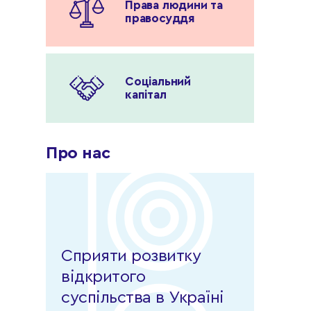
Права людини та
правосуддя
Соціальний
капітал
Про нас
Сприяти розвитку
відкритого
суспільства в Україні