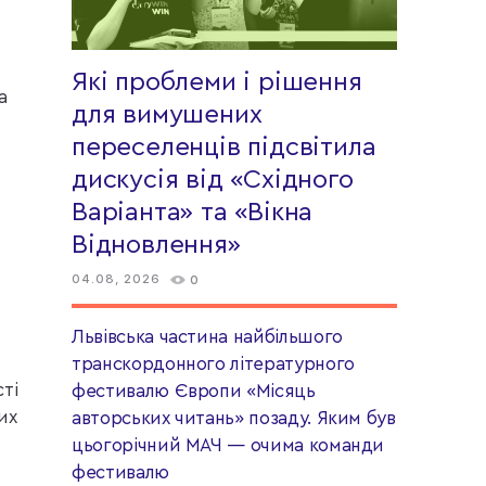
Які проблеми і рішення
а
для вимушених
переселенців підсвітила
дискусія від «Східного
Варіанта» та «Вікна
Відновлення»
04.08, 2026
0
Львівська частина найбільшого
транскордонного літературного
ті
фестивалю Європи «Місяць
их
авторських читань» позаду. Яким був
цьогорічний МАЧ — очима команди
фестивалю