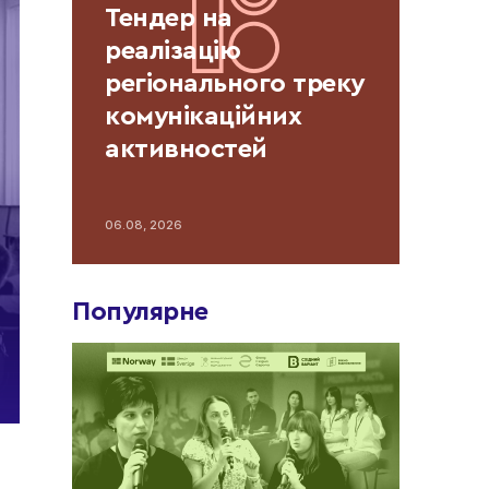
Тендер на
реалізацію
регіонального треку
комунікаційних
активностей
проєкту «Імпульс»
06.08, 2026
Популярне