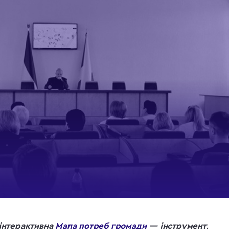
 інтерактивна
Мапа потреб громади
— інструмент,