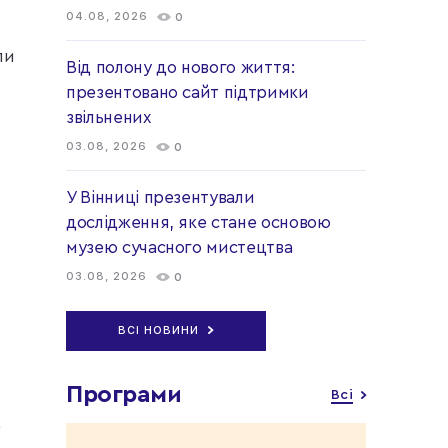
04.08, 2026
0
ли
Від полону до нового життя:
презентовано сайт підтримки
звільнених
03.08, 2026
0
У Вінниці презентували
дослідження, яке стане основою
музею сучасного мистецтва
03.08, 2026
0
п
ВСІ НОВИНИ
Програми
Всі