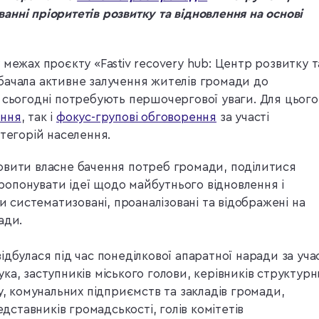
нні пріоритетів розвитку та відновлення на основі
 межах проєкту «Fastiv recovery hub: Центр розвитку т
бачала активне залучення жителів громади до
 сьогодні потребують першочергової уваги. Для цього
ання
, так і
фокус-групові обговорення
за участі
атегорій населення.
овити власне бачення потреб громади, поділитися
опонувати ідеї щодо майбутнього відновлення і
ли систематизовані, проаналізовані та відображені на
ади.
дбулася під час понеділкової апаратної наради за учас
ка, заступників міського голови, керівників структурн
у, комунальних підприємств та закладів громади,
едставників громадськості, голів комітетів