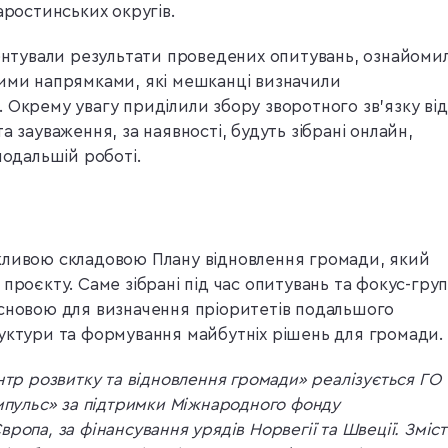
аростинських округів.
зентували результати проведених опитувань, ознайоми
ними напрямками, які мешканці визначили
 Окрему увагу приділили збору зворотного зв’язку від
а зауваження, за наявності, будуть зібрані онлайн,
подальшій роботі.
жливою складовою Плану відновлення громади, який
проєкту. Саме зібрані під час опитувань та фокус-гру
основою для визначення пріоритетів подальшого
уктури та формування майбутніх рішень для громади.
нтр розвитку та відновлення громади» реалізується ГО
мпульс» за підтримки Міжнародного фонду
ропа, за фінансування урядів Норвегії та Швеції. Зміст