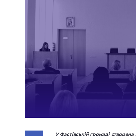
У Фастівській громаді створена