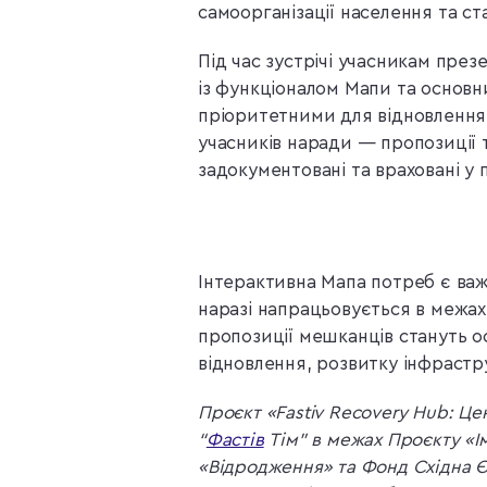
самоорганізації населення та ст
Під час зустрічі учасникам пре
із функціоналом Мапи та основ
пріоритетними для відновлення.
учасників наради — пропозиції т
задокументовані та враховані у 
Інтерактивна Мапа потреб є ва
наразі напрацьовується в межах 
пропозиції мешканців стануть 
відновлення, розвитку інфрастр
Проєкт «Fastiv Recovery Hub: Це
“
Фастів
Тім” в межах Проєкту «І
«Відродження» та Фонд Східна Єв