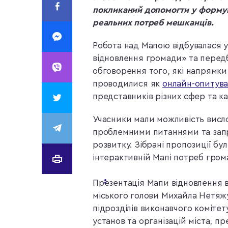
покликаний допомогти у формува
реальних потреб мешканців.
Робота над Мапою відбувалася у
відновлення громади» та перед
обговорення того, які напрямки
проводилися як
онлайн-опитув
представників різних сфер та к
Учасники мали можливість висл
проблемними питаннями та запр
розвитку. Зібрані пропозиції бу
інтерактивній Мапі потреб гром
Презентація Мапи відновлення ві
міського голови Михайла Нетяжу
підрозділів виконавчого комітет
установ та організацій міста, пр