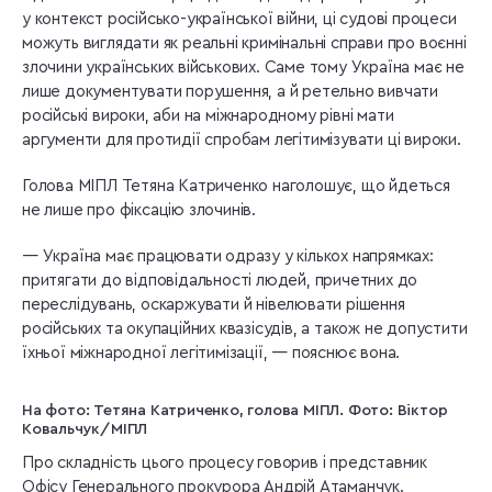
у контекст російсько-української війни, ці судові процеси
можуть виглядати як реальні кримінальні справи про воєнні
злочини українських військових. Саме тому Україна має не
лише документувати порушення, а й ретельно вивчати
російські вироки, аби на міжнародному рівні мати
аргументи для протидії спробам легітимізувати ці вироки.
Голова МІПЛ Тетяна Катриченко наголошує, що йдеться
не лише про фіксацію злочинів.
— Україна має працювати одразу у кількох напрямках:
притягати до відповідальності людей, причетних до
переслідувань, оскаржувати й нівелювати рішення
російських та окупаційних квазісудів, а також не допустити
їхньої міжнародної легітимізації, — пояснює вона.
На фото: Тетяна Катриченко, голова МІПЛ. Фото: Віктор
Ковальчук/МІПЛ
Про складність цього процесу говорив і представник
Офісу Генерального прокурора Андрій Атаманчук.