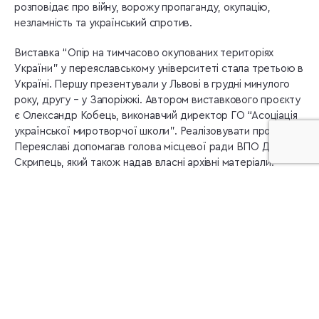
розповідає про війну, ворожу пропаганду, окупацію,
незламність та український спротив.
Виставка “Опір на тимчасово окупованих територіях
України” у переяславському університеті стала третьою в
Україні. Першу презентували у Львові в грудні минулого
року, другу – у Запоріжжі. Автором виставкового проєкту
є Олександр Кобець, виконавчий директор ГО “Асоціація
української миротворчої школи”. Реалізовувати проєкт у
Переяславі допомагав голова місцевої ради ВПО Денис
Скрипець, який також надав власні архівні матеріали.
– Тут вже більше експонатів, виставка доопрацьована, але
робота ще не закінчується, ми постійно шукаємо
поповнення для експозиції, – наголосив Олександр
Кобець. – Метою цього проєкту є подальший збір
матеріалів, які стосуються пропаганди, стійкості та
спротиву. Ми часто недооцінюємо важливість збору та
аналізу такого матеріалу, бо ми злі на нашого ворога. І все,
що стосується ворога, його наративів та пропаганди,
особливо для людей, які виїхали з окупації, хочеться