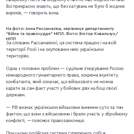
Всі прекрасно знають, що без катувань не було б жодних
вироків, — говорить вона.
На фото: Анна Рассамахіна, керівниця департаменту
“Війна та правосуддя” МІПЛ. Фото: Віктор Ковальчук/
МІПЛ
За словами Рассамахіної, ця система працює і на всій
території Росії і на окупованих нею українських
територіях.
Одна з головних проблем — суцільне ігнорування Росією
міжнародного гуманітарного права, зокрема імунітету
комбатанта, який означає, що військового не можна
карати за сам факт участі у бойових діях на боці своєї
держави.
— РФ визнає українських військових винними суто за тим
фактом, що вони є військовими і брали участь у збройному
конфлікті, — пояснює правозахисниця.
При цьому російська система суперечить собі ж.