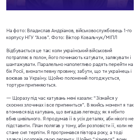
На фото: Владислав Андріанов, військовослужбовець 1-го
корпусу НГУ “Азов”. Фото: Віктор Ковальчук/МІПЛ
Відбувається це так: коли український військовий
потрапляє в полон, його починають катувати, залякувати і
шантажувати. Паралельно наполегливо радять перейти на
бік Росії, визнати певну провину, забути, що ти українець і
воював за Україну. Щойно полонений погоджується,
тортури припиняються.
— Щоразу під час катувань мені казали: “Зізнайся у
скоєних злочинах і все припиниться”. В якийсь момент я так
втомився від катувань, що вигадав легенду, як я нібито
вбив цивільного. Я продумав її в усіх деталях, аби нікого не
підставити. План полягав у тому, аби розповісти її, коли не
стане сил терпіти. Я протримався півтора року, а тоді
здався і розповів свою легенду. Щойно “зізнався”, вони