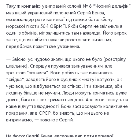
Таку ж компанію у виправній колонії № 6 “Чорний дельфін”
мав інший український полонений Сергій Бенза,
екскомандир роти вогневої підтримки батальйону
морської піхоти 36-ї ОБрМП. Якби Сергія не звільнили в
один із обмінів, міг залишитись там назавжди. Його вирок
за те, що він нібито наказав розстріляти цивільних,
передбачав пожиттєве увʼязнення.
— Звісно, усі чудово знали, що цього не було [розстрілу
цивільних]. Спершу я пручався звинуваченням, але
зрештою “зізнався”. Вони роблять так: викликають
“свідка”, заводять його в сусідню кімнату і катують, а я
чую все, що відбувається за стіною. І ти зізнаєшся, аби
людину більше не мучили. Люди можуть триматись дуже
довго, багато з них тримаються досі. Але вони тиснуть на
наше відчуття людяності. Вони застосовують колективне
покарання, як в СРСР, бо знають, що ми цього не
витримаємо, — пояснює Сергій.
На фото: Сергій Бенза, екскомандир роти вогневої