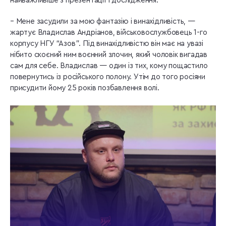
найважливіше з презентації і дослідження.
– Мене засудили за мою фантазію і винахідливість, —
жартує Владислав Андріанов, військовослужбовець 1-го
корпусу НГУ “Азов”. Під винахідливістю він має на увазі
нібито скоєний ним воєнний злочин, який чоловік вигадав
сам для себе. Владислав — один із тих, кому пощастило
повернутись із російського полону. Утім до того росіяни
присудити йому 25 років позбавлення волі.