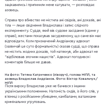
зацікавились і припинили мене катувати, — розповідає
азовець.
Справа про вбивство не містила ані свідків, ані доказів, ані
тіла — лише свідчення Владислава і запис слідчого
експерименту. Суддя, який вів судове засідання (єдине у
справі), жестами показував засудженому, що саме він має
відповідати. Коли призначений Андріанову адвокат
(зазвичай це суто формальність) сказав судді, що справа
не містить жодних доказів, той натякнув, аби адвокат не
“відбілював злочини нацистів”. Адвокат погодився і
коментарів більше не давав.
На фото: Тетяна Катриченко (ліворуч), голова МІПЛ, та
азовець Владислав Андріанов. Фото: Віктор Ковальчук/
МІПЛ
Після вироку Владислав уже не бачився з іншими
українськими полоненими. Натомість сидів, із його слів, у
вʼязниці з російськими убивцями, канібалами, ватажками
кримінальних угруповань.