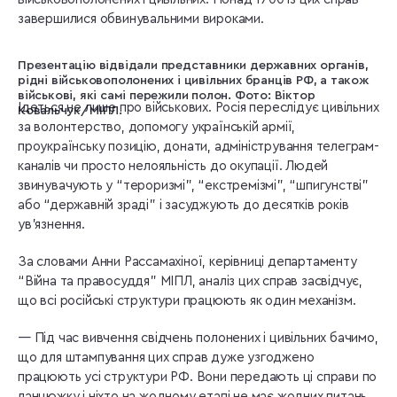
завершилися обвинувальними вироками.
Презентацію відвідали представники державних органів,
рідні військовополонених і цивільних бранців РФ, а також
військові, які самі пережили полон. Фото: Віктор
Ідеться не лише про військових. Росія переслідує цивільних
Ковальчук/МІПЛ.
за волонтерство, допомогу українській армії,
проукраїнську позицію, донати, адміністрування телеграм-
каналів чи просто нелояльність до окупації. Людей
звинувачують у “тероризмі”, “екстремізмі”, “шпигунстві”
або “державній зраді” і засуджують до десятків років
ув’язнення.
За словами Анни Рассамахіної, керівниці департаменту
“Війна та правосуддя” МІПЛ, аналіз цих справ засвідчує,
що всі російські структури працюють як один механізм.
— Під час вивчення свідчень полонених і цивільних бачимо,
що для штампування цих справ дуже узгоджено
працюють усі структури РФ. Вони передають ці справи по
ланцюжку і ніхто на жодному етапі не має жодних питань.