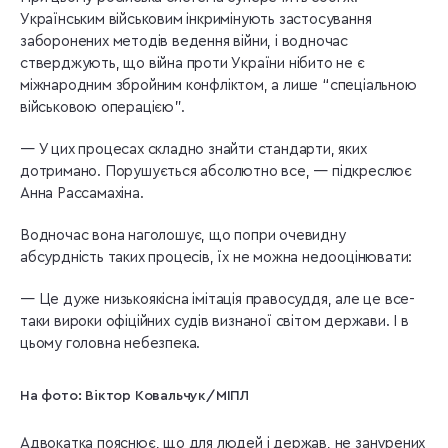
Українським військовим інкримінують застосування
заборонених методів ведення війни, і водночас
стверджують, що війна проти України нібито не є
міжнародним збройним конфліктом, а лише “спеціальною
військовою операцією”.
— У цих процесах складно знайти стандарти, яких
дотримано. Порушується абсолютно все, — підкреслює
Анна Рассамахіна.
Водночас вона наголошує, що попри очевидну
абсурдність таких процесів, їх не можна недооцінювати:
— Це дуже низькоякісна імітація правосуддя, але це все-
таки вироки офіційних судів визнаної світом держави. І в
цьому головна небезпека.
На фото: Віктор Ковальчук/МІПЛ
Адвокатка пояснює, що для людей і держав, не занурених