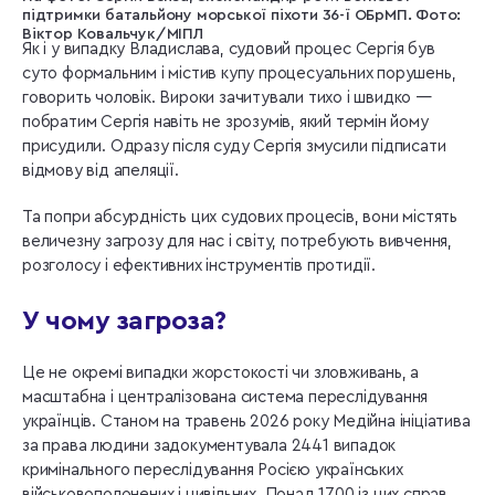
підтримки батальйону морської піхоти 36-ї ОБрМП. Фото:
Віктор Ковальчук/МІПЛ
Як і у випадку Владислава, судовий процес Сергія був
суто формальним і містив купу процесуальних порушень,
говорить чоловік. Вироки зачитували тихо і швидко —
побратим Сергія навіть не зрозумів, який термін йому
присудили. Одразу після суду Сергія змусили підписати
відмову від апеляції.
Та попри абсурдність цих судових процесів, вони містять
величезну загрозу для нас і світу, потребують вивчення,
розголосу і ефективних інструментів протидії.
У чому загроза?
Це не окремі випадки жорстокості чи зловживань, а
масштабна і централізована система переслідування
українців. Станом на травень 2026 року Медійна ініціатива
за права людини задокументувала 2441 випадок
кримінального переслідування Росією українських
військовополонених і цивільних. Понад 1700 із цих справ