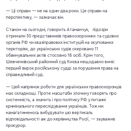
— Ці справи — не на один-два роки. Це справи на
перспективу, — зазначає він.
Станом на сьогодні, говорить Атаманчук, підозри
отримали 30 представників правоохоронних та судових
органів РФ чи квазіправових інституцій на окупованих
територіях, до українських судів скеровано 11
обвинувальних актів стосовно 18 осіб. Крім того,
Шевченківський районний суд Києва нещодавно виніс
перший вирок російському судді за порушення права на
справедливий суд.
— Цей напрямок роботи для українських правоохоронців
має складнощі. Проте масштаби злочину говорять про
системність, а значить і про політику РФ у питанні
кримінального переслідування українців. Тож ми
намагатимемось вибудувати цю вертикаль
відповідальності аж до керівництва Росії, — зауважив
прокурор.