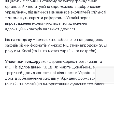
Ініціативи є сприяння сталому розвитку громадських
організацій – інституційно спроможних, з доброчесним
управлінням, підзвітних та визнаних в екологічній спільноті
– які зможуть сприяти реформам в Україні через
впровадження екологічних політик і здійснення
адвокаційних заходів на захист довкілля.
Мета тендеру
– комплексне забезпечення проведення
заходів різних форматів у межах Ініціативи впродовж 2021
року в м. Києві (та інших містах України, за потреби).
Учасники тендеру:
конференц-сервісні організації та
ФОП із відповідними КВЕД, які мають щонайменше
трирічний досвід логістичної діяльності в Україні, а також
досвід забезпечення заходів у гібридних форматах
(онлайн та офлайн) із використанням сучасних технологій.
Основні критерії оцінки тендерних пропозицій
: (а)
попередній досвід співпраці з учасником тендеру; (б) ціна
тендерної пропозиції; (в) якість тендерної пропозиції; (г)
фінансово-економічна, технічна та професійна