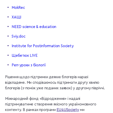
MokRec
ХАЩІ
NEED science & education
Sviy.doc
Institute for Postinformation Society
Щебетюк LIVE
Реп-уроки з біології
Рішення щодо підтримки деяких блогерів наразі
відкладене. Ми сподіваємось підтримати другу хвилю
блогерів (з-поміж уже поданих заявок) у другому півріччі.
Міжнародний фонд «Відродження» і надалі
підтримуватиме створення якісного україномовного
контенту. В рамках програми
EU4USociety
ми