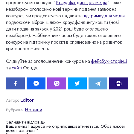
продовжуємо конкурс “
Краудфандинг для медіа
” і вже
незабаром оголосимо нові терміни подання заявок на
конкурс., ми продовжуємо надавати
підтримку для медіа
,
подвоюючи зібрані шляхом краудфандингу кошти (нові
дати подання заявок у 2021 році буде оголошено
незабаром). Найближчим часом буде також оголошено
конкурс на підтримку проєктів спрямованих на розвиток
критичного мислення.
Слідкуйте за оголошеннями конкурсів на
фейсбук-сторінці
та
сайті
Фонду.
Editor
Автор:
Новини
Рубрика:
Залишити відповідь
Ваша e-mail адреса не оприлюднюватиметься.
Обов’язкові
поля позначені
*