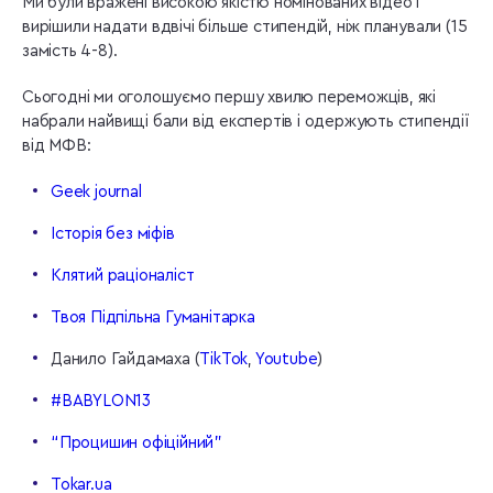
Ми були вражені високою якістю номінованих відео і
вирішили надати вдвічі більше стипендій, ніж планували (15
замість 4-8).
Сьогодні ми оголошуємо першу хвилю переможців, які
набрали найвищі бали від експертів і одержують стипендії
від МФВ:
Geek journal
Історія без міфів
Клятий раціоналіст
Твоя Підпільна Гуманітарка
Данило Гайдамаха (
TikTok
,
Youtube
)
#BABYLON13
“Процишин офіційний”
Tokar.ua