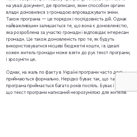
на увазі документ, де прописано, яким способом органи
влади домовилися з громадою впроваджувати зміни.
Також програма — це порядок і послідовність дій. Однак
найважливішим залишається те, що вона є домовленістю,
яка розроблена за участю громади і відповідає інтересам
громади. Це також домовленість про те, як будуть
використовуватися місцеві бюджетні кошти, і в ідеалі
кожен житель громади може взяти до рук текст програми,
і зрозуміти це.
Однак, на жаль по факту в Україні програми часто досі
приймаються формально. Нерідко буває так, що та сама
програма приймається багато років поспіль. Буває і так,
що текст програми написаний незрозумілою для жителів
громади мовою, або громада взагалі не приймає ніякої
участі в розробці програми. Тому важливо, щоб ГО та
жителі громади розуміли, що таке місцева програма, і як
вони можуть вплинути на її розробку.
Які бувають місцеві програми