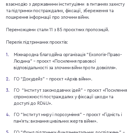
взаємодію з державними інституціями в питаннях захисту
та підтримки постраждалих, фіксації, збереження та
поширення інформації про злочини війни.
Переможцями стали 11 з 85 проєктних пропозицій.
Перелік підтриманих проєктів:
Міжнародна благодійна організація “Екологія-Право-
Людина” – проєкт «Посилення правової
відповідальності за злочини війни проти довкілля».
ГО “Докудейз” – проєкт «Архів війни».
ГО “Інститут законодавчих ідей” – проєкт «Посилення
спроможності постраждалих у фіксації шкоди та
доступі до RD4U».
ГО “Інститут миру і порозуміння” – проєкт «Гідність і
памʼять: визнання цивільних жертв війни».
ГО “Фонд підтримки фундаментальних досліджень” –