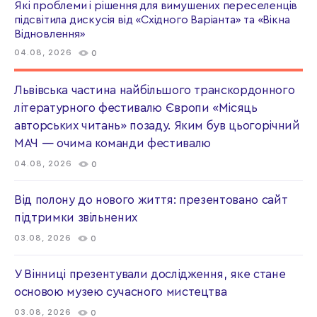
Які проблеми і рішення для вимушених переселенців
підсвітила дискусія від «Східного Варіанта» та «Вікна
Відновлення»
04.08, 2026
0
Львівська частина найбільшого транскордонного
літературного фестивалю Європи «Місяць
авторських читань» позаду. Яким був цьогорічний
МАЧ — очима команди фестивалю
04.08, 2026
0
Від полону до нового життя: презентовано сайт
підтримки звільнених
03.08, 2026
0
У Вінниці презентували дослідження, яке стане
основою музею сучасного мистецтва
03.08, 2026
0