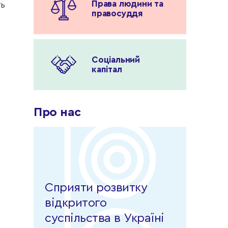
Права людини та
ть
правосуддя
Соціальний
капітал
Про нас
Сприяти розвитку
відкритого
суспільства в Україні