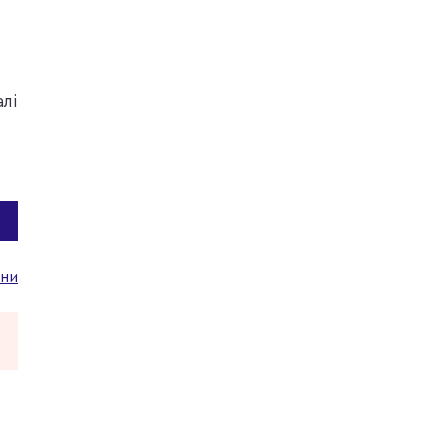
лі
ни