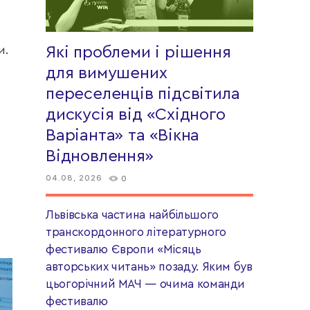
и.
Які проблеми і рішення
для вимушених
переселенців підсвітила
дискусія від «Східного
Варіанта» та «Вікна
Відновлення»
04.08, 2026
0
Львівська частина найбільшого
транскордонного літературного
фестивалю Європи «Місяць
авторських читань» позаду. Яким був
цьогорічний МАЧ — очима команди
фестивалю