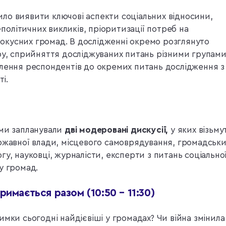
ло виявити ключові аспекти соціальних відносини,
-політичних викликів, пріоритизації потреб на
 фокусних громад. В дослідженні окремо розглянуто
ру, сприйняття досліджуваних питань різними групам
влення респондентів до окремих питань дослідження з
ті.
 ми запланували
дві модеровані дискусії,
у яких візьму
ржавної влади, місцевого самоврядування, громадськи
логу, науковці, журналісти, експерти з питань соціально
у громад.
римається разом (10:50 – 11:30)
мки сьогодні найдієвіші у громадах? Чи війна змінила