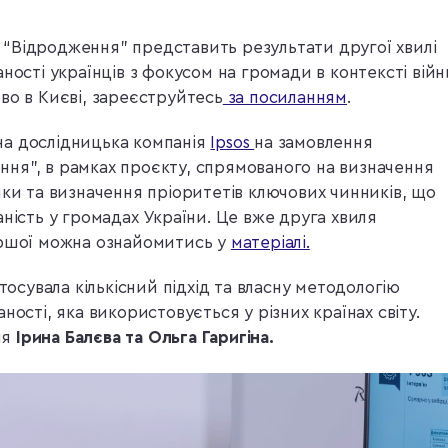
“Відродження” представить результати другої хвилі
ності українців з фокусом на громади в контексті війн
во в Києві, зареєструйтесь
за посиланням
.
а дослідницька компанія
Ipsos
на замовлення
ня”, в рамках проєкту, спрямованого на визначення
нки та визначення пріоритетів ключових чинників, що
ність у громадах України. Це вже друга хвиля
ершої можна ознайомитись у
матеріалі.
стосувала кількісний підхід та власну методологію
ності, яка використовується у різних країнах світу.
ня
Ірина Балєва та Ольга Гаригіна.