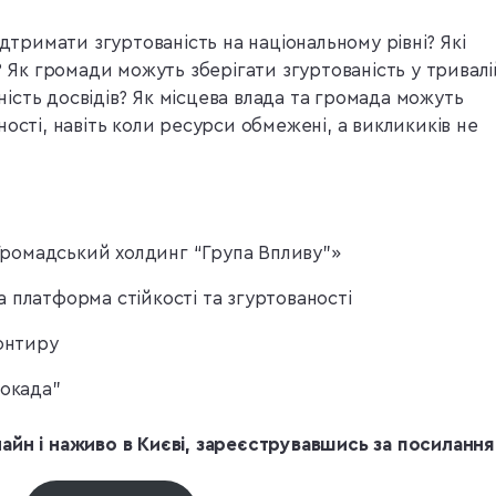
ідтримати згуртованість на національному рівні? Які
? Як громади можуть зберігати згуртованість у тривалі
вність досвідів? Як місцева влада та громада можуть
ості, навіть коли ресурси обмежені, а викликиків не
«Громадський холдинг “Група Впливу”»
 платформа стійкості та згуртованості
ронтиру
Рокада”
айн і наживо в Києві, зареєструвавшись за посилання