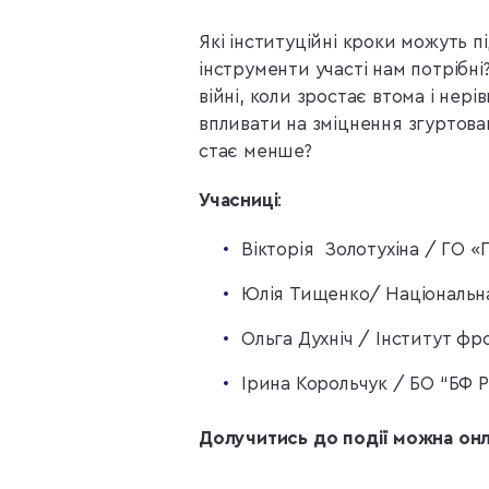
Які інституційні кроки можуть п
інструменти участі нам потрібні
війні, коли зростає втома і нері
впливати на зміцнення згуртован
стає менше?
Учасниці
:
Вікторія Золотухіна / ГО 
Юлія Тищенко/ Національна
Ольга Духніч / Інститут ф
Ірина Корольчук / БО “БФ 
Долучитись до події можна онл