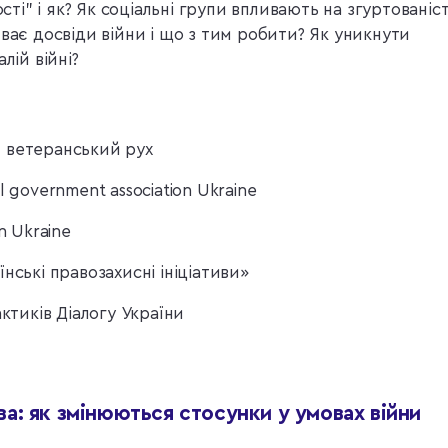
ості” і як? Як соціальні групи впливають на згуртованіс
ває досвіди війни і що з тим робити? Як уникнути
лій війні?
 ветеранський рух
 government association Ukraine
n Ukraine
нські правозахисні ініціативи»
ктиків Діалогу України
а: як змінюються стосунки у умовах війни