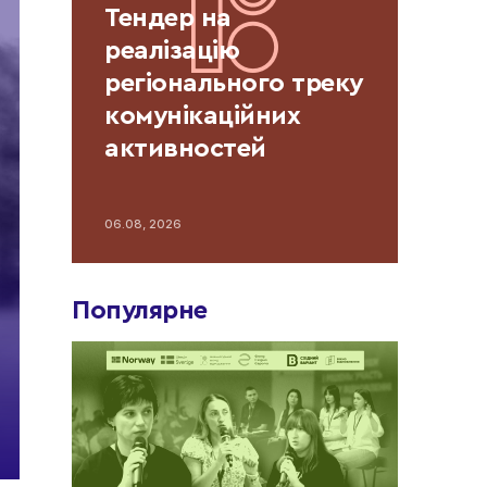
Тендер на
реалізацію
регіонального треку
комунікаційних
активностей
проєкту «Імпульс»
06.08, 2026
Популярне