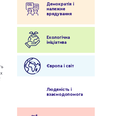
Демократія і
належне
врядування
и
Екологічна
ініціатива
Європа і світ
ть
х
ї
Людяність і
взаємодопомога