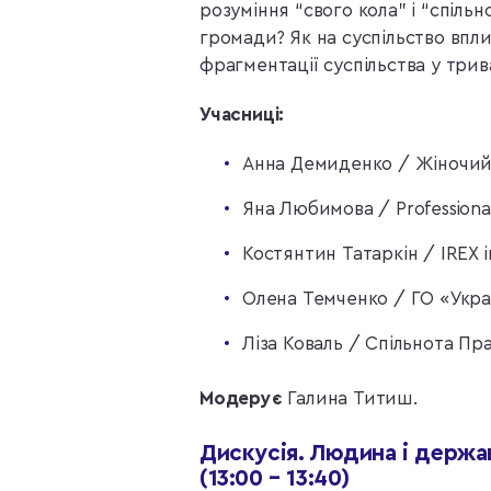
розуміння “свого кола” і “спільн
громади? Як на суспільство впли
фрагментації суспільства у трива
Учасниці:
Анна Демиденко / Жіночий
Яна Любимова / Professional
Костянтин Татаркін / IREX i
Олена Темченко / ГО «Украї
Ліза Коваль / Спільнота Пра
Модерує
Галина Титиш.
Дискусія. Людина і держав
(13:00 – 13:40)