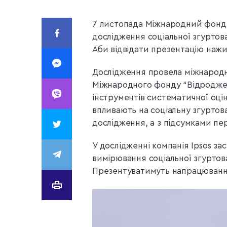
7 листопада Міжнародний фонд 
дослідження соціальної згуртова
Аби відвідати презентацію нажи
Дослідження провела міжнародн
Міжнародного фонду “Відроджен
інструментів систематичної оці
впливають на соціальну згуртова
дослідження, а з підсумками п
У дослідженні компанія Ipsos за
вимірювання соціальної згуртова
Презентуватимуть напрацюван