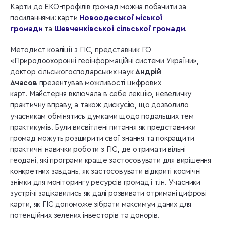
Карти до ЕКО-профілів громад можна побачити за
посиланнями: карти
Новоодеської міської
громади
та
Шевченківської сільської громади
.
Методист коаліції з ГІС, представник ГО
«Природоохоронні геоінформаційні системи України»,
доктор сільськогосподарських наук
Андрій
Ачасов
презентував можливості цифрових
карт. Майстерня включала в себе лекцію, невеличку
практичну вправу, а також дискусію, що дозволило
учасникам обмінятись думками щодо подальших тем
практикумів. Були висвітлені питання як представники
громад можуть розширити свої знання та покращити
практичні навички роботи з ГІС, де отримати вільні
геодані, які програми краще застосовувати для вирішення
конкретних завдань, як застосовувати відкриті космічні
знімки для моніторингу ресурсів громад і т.ін. Учасники
зустрічі зацікавились як далі розвивати отримані цифрові
карти, як ГІС допоможе зібрати максимум даних для
потенційних зелених інвесторів та донорів.