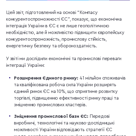
Цей звіт, підготовлений на основі “Компасу
конкурентоспроможності ЄС”, показує, що економічна
інтеграція України в ЄС є не лише геополітичною
необхідністю, але й можливістю підвищити європейську
конкурентоспроможність, промислову стійкість,
енергетичну безпеку та обороноздатність.
У звіті ми дослідили економічні та промислові переваги
інтеграції України:
Розширення
Є
диного ринку:
41 мільйон споживачів
та кваліфікована робоча сила України розширять
єдиний ринок ЄС на 10%, що сприятиме розвитку
торгівлі, підвищенню ефективності ринку праці та
зміцненню промислових кластерів.
Зміцнення промислової бази ЄС:
Передові
виробничі, технологічні та науково-дослідницькі
можливості України відповідають стратегії ЄС