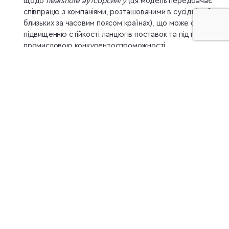
щодо
nearshore аутсорсингу
(ця модель передбачає
співпрацю з компаніями, розташованими в сусідніх або
близьких за часовим поясом країнах), що може сприяти
підвищенню стійкості ланцюгів поставок та підтримці
промисловою конкурентоспроможності.
Інновації та цифрова економіка:
ІТ- та військово-
технічний сектори України можуть сприяти цифровій
трансформації Європи, підвищуючи
конкурентоспроможність у сфері штучного інтелекту,
кібербезпеки та високотехнологічного виробництва.
Вирішення проблеми нестачі талантів в ЄС:
Високоосвічена робоча сила України, особливо в
галузі STEM, інженерії та ІТ, може допомогти
подолати критичний дефіцит робочої сили в ЄС.
Енергетична безпека та “зелений”
перехід:
Енергетичний потенціал України – ядерна
енергетика, відновлювані джерела енергії та
природний газ – може допомогти зменшити
енергетичну залежність ЄС, зберігаючи при цьому цілі