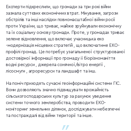
Експерти підкреслили, що громади за три рокі війни
зазнала суттєвих економічних втрат. Мінування, загрози
обстрілів та інші наслідки повномасштабної війни росії
проти України, що триває, майже зруйнували економічну
та їх соціальну основу громади. Проте, у громадах триває
зелене відновлення, що включає учасницька еко
-модернізація місцевих стратегій , що включатиме ЕКО-
профілі громад. Це потребує узагальненої структурованої
достовірної інформації про громаду ії біорізноманіття
водні ресурси , джерела сонячної/вітро енергії ,
лісосмуги , агроресурси та ландшафт та інш.
На поміч приходять сучасні геоінформаційні системи ГІС.
Вони дозволяють значно підвищувати врожайність
сільськогосподарських культур за рахунок уведення
системи точного землеробства, проводити ЕКО-
моніторинг земельних ділянок, досліджувати небезпечні
та постраждалі від війни території та інше.