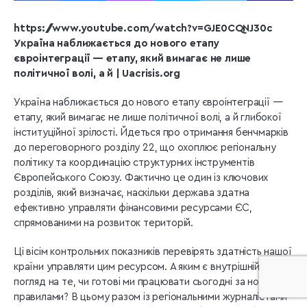
https://www.youtube.com/watch?v=GJE0CQNJ30c
Україна наближається до нового етапу
євроінтеграції — етапу, який вимагає не лише
політичної волі, а й | Uacrisis.org
Україна наближається до нового етапу євроінтеграції —
етапу, який вимагає не лише політичної волі, а й глибокої
інституційної зрілості. Йдеться про отримання бенчмарків
до переговорного розділу 22, що охоплює регіональну
політику та координацію структурних інструментів
Європейського Союзу. Фактично це один із ключових
розділів, який визначає, наскільки держава здатна
ефективно управляти фінансовими ресурсами ЄС,
спрямованими на розвиток територій.
Ці вісім контрольних показників перевірять здатність нашої
країни управляти цим ресурсом. А яким є внутрішній
погляд на те, чи готові ми працювати сьогодні за новими
правилами? В цьому разом із регіональними журналістами