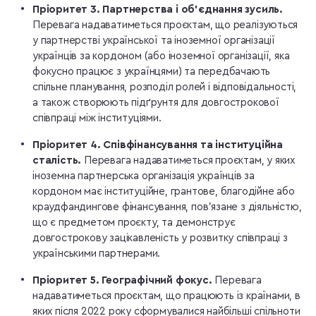
Пріоритет 3. Партнерства і об’єднання зусиль.
Перевага надаватиметься проєктам, що реалізуються
у партнерстві української та іноземної організації
українців за кордоном (або іноземної організації, яка
фокусно працює з українцями) та передбачають
спільне планування, розподіл ролей і відповідальності,
а також створюють підґрунтя для довгострокової
співпраці між інституціями.
Пріоритет 4. Співфінансування та інституційна
сталість.
Перевага надаватиметься проєктам, у яких
іноземна партнерська організація українців за
кордоном має інституційне, грантове, благодійне або
краудфандингове фінансування, пов’язане з діяльністю,
що є предметом проєкту, та демонструє
довгострокову зацікавленість у розвитку співпраці з
українськими партнерами.
Пріоритет 5. Географічний фокус.
Перевага
надаватиметься проєктам, що працюють із країнами, в
яких після 2022 року сформувалися найбільші спільноти