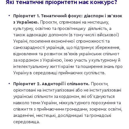
Які тематичні пріоритети має конкурс?
Пріоритет 1. Тематичний фокус: діаспори і зв’язок
з Україною.
Проєкти, спрямовані на мистецьку,
культурну, освітню та просвітницьку діяльність, а
також адвокацію допомоги (в тому числі і військової)
Україні, посилення економічної спроможності та
самозарадності українців, що підтримує збереження,
відновлення та розвиток зв’язків українських спільнот
за кордоном з Україною, їхню участь у культурному й
інтелектуальному житті країни та поширення знань про
Україну в середовищі приймаючих суспільств.
Пріоритет 2. Авдиторії і спільноти.
Проєкти,
орієнтовані на інституалізовані або не інституалізовані
українські спільноти за кордоном, які об’єднуються
навколо теми України, міжкультурного порозуміння та
співжиття з приймаючими громадами, зокрема: освітні,
академічні, мистецькі, дослідницькі та громадські
середовища.