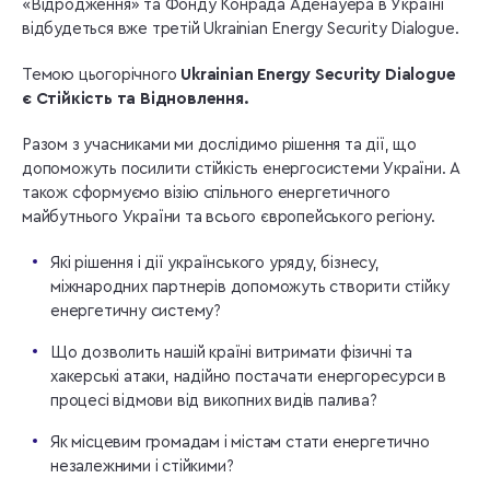
«Відродження» та Фонду Конрада Аденауера в Україні
відбудеться вже третій Ukrainian Energy Security Dialogue.
Темою цьогорічного
Ukrainian Energy Security Dialogue
є Стійкість та Відновлення.
Разом з учасниками ми дослідимо рішення та дії, що
допоможуть посилити стійкість енергосистеми України. А
також сформуємо візію спільного енергетичного
майбутнього України та всього європейського регіону.
Які рішення і дії українського уряду, бізнесу,
міжнародних партнерів допоможуть створити стійку
енергетичну систему?
Що дозволить нашій країні витримати фізичні та
хакерські атаки, надійно постачати енергоресурси в
процесі відмови від викопних видів палива?
Як місцевим громадам і містам стати енергетично
незалежними і стійкими?