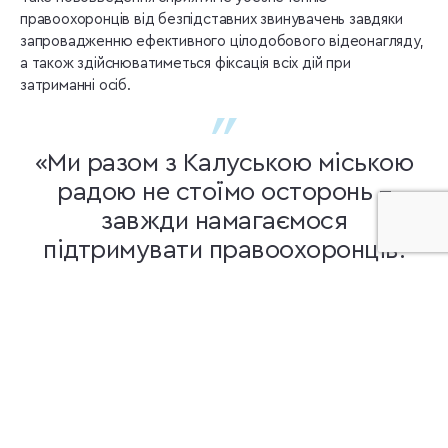
правоохоронців від безпідставних звинувачень завдяки
запровадженню ефективного цілодобового відеонагляду,
а також здійснюватиметься фіксація всіх дій при
затриманні осіб.
«Ми разом з Калуською міською
радою не стоїмо осторонь –
завжди намагаємося
підтримувати правоохоронців.
Минулоріч на потреби нашої
поліції з бюджету було виділено
кошти в сумі 850 000 грн. Цього
року – 1 млн 900 тис. грн.
Працюємо й над ідеєю
облаштування поліцейської