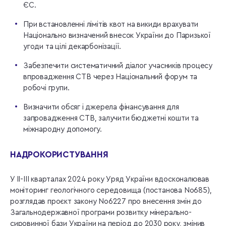
ЄС.
При встановленні лімітів квот на викиди врахувати
Національно визначений внесок України до Паризької
угоди та цілі декарбонізації.
Забезпечити систематичний діалог учасників процесу
впровадження СТВ через Національний форум та
робочі групи.
Визначити обсяг і джерела фінансування для
запровадження СТВ, залучити бюджетні кошти та
міжнародну допомогу.
НАДРОКОРИСТУВАННЯ
У II-III кварталах 2024 року Уряд України вдосконалював
моніторинг геологічного середовища (постанова No685),
розглядав проєкт закону No6227 про внесення змін до
Загальнодержавної програми розвитку мінерально-
сировинної бази України на період до 2030 року, змінив