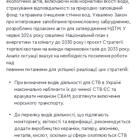
екологічних актів, включаючи нові нормативи якості води,
страхування відповідальності за природно-заповідний
фонд та правила очищення стічних вод. Ухвалено Закон
про інтегроване запобігання промисловому забрудненню,
розроблено підзаконні акти для затвердження НДТМ. У
червні 2024 року схвалено Національний план з
енергетики та клімату до 2030 року і проєкт Стратегії
торгівлі квотами на викиди парникових газів до 2033 року.
Аналіз ситуації вказує на необхідність посилення роботи
над
певними питаннями для успішної реалізації цих стратегій:
При визначенні видів діяльності для СТВ в Україні
максимально наблизити їх до чинної СТВ ЄС та
врахувати механізм CBAM, розглянути включення
морського транспорту.
До переліку видів діяльності, що підлягають
моніторингу, звітності та верифікації, рекомендується
додати виробництво кераміки, паперу, алюмінію,
металів, кислот, оскільки ці сфери охоплюються СТВ