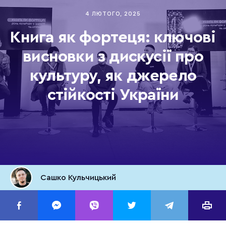
4 ЛЮТОГО, 2025
Книга як фортеця: ключові
висновки з дискусії про
культуру, як джерело
стійкості України
Сашко Кульчицький