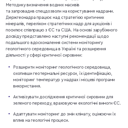
Методику визначення водних масивів
та запровадив спецдозволи на користування надрами.
Держгеонадра працює над стратегією критичних
мінералів, переліком стратегічних надр для аукціонів і
посилює співпрацю з ЄС та США. На основі зарубіжного
досвіду представлено наступні рекомендації щодо
подальшого вдосконалення системи моніторингу
геологічного середовища в Україні та розширення
діяльності у сфері критичної сировини:
Розширити моніторинг геологічного середовища,
охопивши геотермальні ресурси, їх ідентифікацію,
моніторинг температур у надрах і місцеві програми
використання.
Активізувати дослідження критичної сировини для
зеленого переходу, враховуючи екологічні вимоги ЄС.
Адаптувати моніторинг до змін клімату, оцінюючи їх
вплив на геологічні процеси.