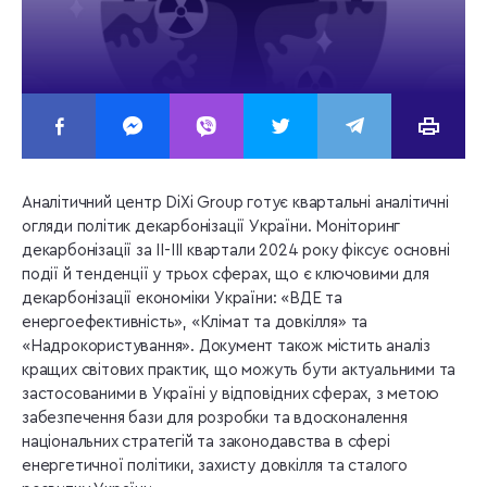
Аналітичний центр DiXi Group готує квартальні аналітичні
огляди політик декарбонізації України. Моніторинг
декарбонізації за ІІ-ІІІ квартали 2024 року фіксує основні
події й тенденції у трьох сферах, що є ключовими для
декарбонізації економіки України: «ВДЕ та
енергоефективність», «Клімат та довкілля» та
«Надрокористування». Документ також містить аналіз
кращих світових практик, що можуть бути актуальними та
застосованими в Україні у відповідних сферах, з метою
забезпечення бази для розробки та вдосконалення
національних стратегій та законодавства в сфері
енергетичної політики, захисту довкілля та сталого