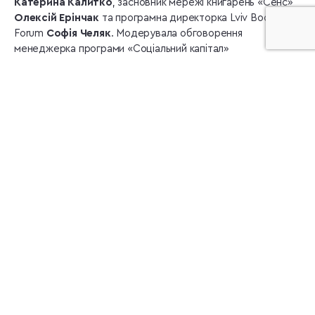
Катерина Калитко
, засновник мережі книгарень «Сенс»
Олексій Ерінчак
та програмна директорка Lviv Book
Forum
Софія Челяк
. Модерувала обговорення
менеджерка програми «Соціальний капітал»
Міжнародного фонду «Відродження»
Радослава
Кабачій
.
Ми зібрали для вас найважливіші думки та цитати від
учасників дискусії.
Українізація культурного простору як
довготривалий процес
Процес українізації культурного простору в Україні
розпочався задовго до повномасштабного вторгнення,
ще після Революції Гідності у 2014 році. Війна ж стала
каталізатором, який пришвидшив цей рух, охопивши всі
сфери культурного життя. Віталій Портніков наголосив:
“
Ми не маємо виділяти книжку як щось окреме від
культурного процесу. Це комплексний рух, який змінює