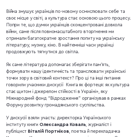
Війна змушує українців по-новому осмислювати себе та
своє місце у світі, а культура стає основою цього процесу.
Попри те, що думки українців сконцентровані довкола
війни, саме після повномасштабного вторгнення ми
отримали багатократне зростання попиту на українську
літературу, музику, кіно. В найтемніші часи українці
продовжують тягнутися до світла.
Як саме література допомагає зберігати пам’ять,
формувати нашу ідентичність та транслювати українські
точки зору в світовий контекст? Про ці та інші питання
говорили учасники дискусії Книга як фортеця: як культура
стає щитом і джерелом стійкості в Україні», яку
Міжнародний фонд “Відродження” організував в рамках
Форуму розвитку громадянського суспільства.
У дискусії взяли участь: директорка Українського
інституту книги
Олександра Коваль
, журналіст і
публіцист
Віталій Портніков
, поетка й перекладачка